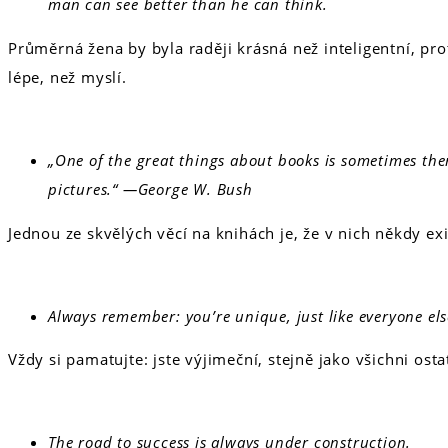
man can see better than he can think.
Průměrná žena by byla raději krásná než inteligentní, pr
lépe, než myslí.
„One of the great things about books is sometimes the
pictures.“ —George W. Bush
Jednou ze skvělých věcí na knihách je, že v nich někdy exi
Always remember: you’re unique, just like everyone els
Vždy si pamatujte: jste výjimeční, stejně jako všichni osta
The road to success is always under construction.