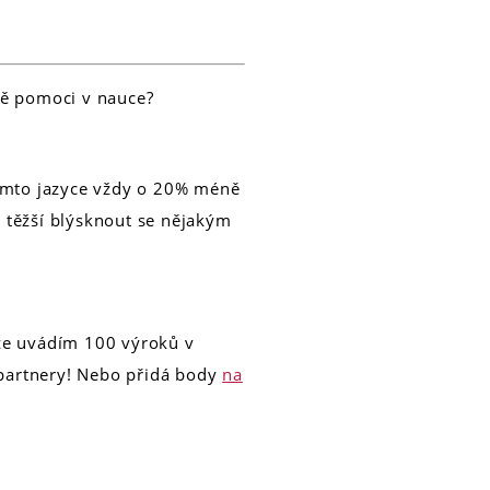
ně pomoci v nauce?
tomto jazyce vždy o 20% méně
ás těžší blýsknout se nějakým
íže uvádím 100 výroků v
í partnery! Nebo přidá body
na