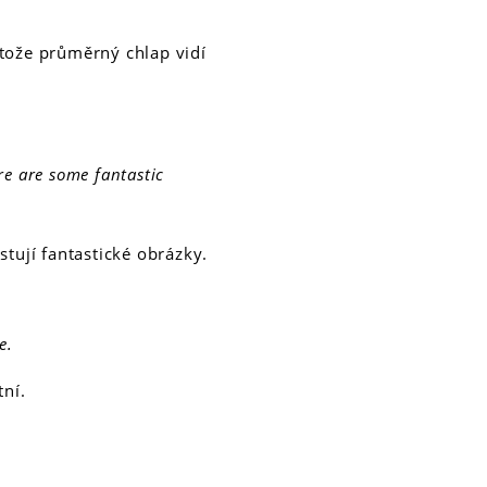
otože průměrný chlap vidí
re are some fantastic
stují fantastické obrázky.
e.
tní.