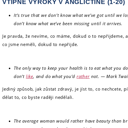
VTIPNÉ VÝROKY V ANGLIČTINĚ (1-20)
It’s true that we don’t know what we’ve got until we lose
don’t know what we’ve been missing until it arrives.
Je pravda, že nevíme, co máme, dokud o to nepřijdeme, al
co jsme neměli, dokud to nepřijde.
The only way to keep your health is to eat what you d
don’t
like
, and do what you’d
rather
not. — Mark Twa
Jediný způsob, jak zůstat zdravý, je jíst to, co nechcete, 
dělat to, co byste raději nedělali.
The average woman would rather have beauty than bra