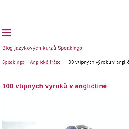
Blog jazykových kurzů Speakingo
Speakingo
»
Anglické fráze
»
100 vtipných výroků v anglič
100 vtipných výroků v angličtině