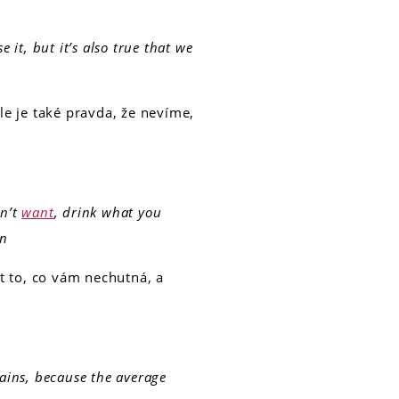
 it, but it’s also true that we
e je také pravda, že nevíme,
on’t
want
, drink what you
in
pít to, co vám nechutná, a
ins, because the average