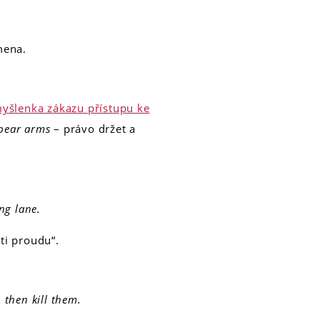
mena.
myšlenka zákazu přístupu ke
 bear arms
– právo držet a
ng lane.
ti proudu“.
 then kill them.