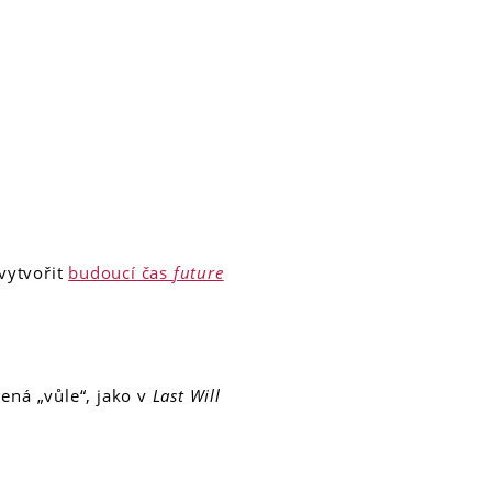
vytvořit
budoucí čas
future
ná „vůle“, jako v
Last Will