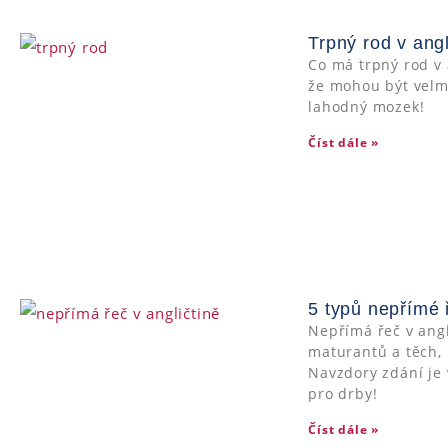
Trpný rod v ang
Co má trpný rod v 
že mohou být velmi
lahodný mozek!
Číst dále »
5 typů nepřímé ř
Nepřímá řeč v angl
maturantů a těch, k
Navzdory zdání je
pro drby!
Číst dále »