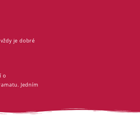
, vždy je dobré
í o
ramatu. Jedním