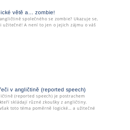
lické větě a… zombie!
angličtině společného se zombie? Ukazuje se,
 užitečné! A není to jen o jejich zájmu o váš
eči v angličtině (reported speech)
ičtině (reported speech) je postrachem
teří skládají různé zkoušky z angličtiny.
 však toto téma poměrně logické… a užitečné