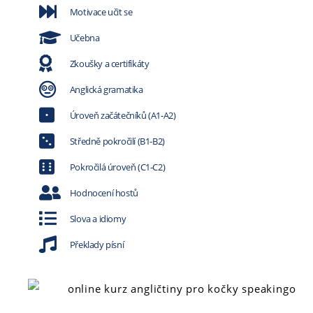
Motivace učit se
Učebna
Zkoušky a certifikáty
Anglická gramatika
Úroveň začátečníků (A1-A2)
Středně pokročilí (B1-B2)
Pokročilá úroveň (C1-C2)
Hodnocení hostů
Slova a idiomy
Překlady písní