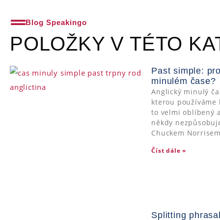
Blog Speakingo
POLOŽKY V TÉTO KA
Past simple: p
minulém čase?
Anglický minulý ča
kterou používáme k 
to velmi oblíbený 
někdy nezpůsobuje
Chuckem Norrise
Číst dále »
Splitting phrasa