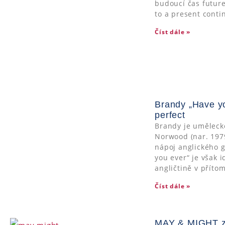
budoucí čas future
to a present cont
Číst dále »
Brandy „Have yo
perfect
Brandy je uměleck
Norwood (nar. 1979
nápoj anglického g
you ever“ je však 
angličtině v příto
Číst dále »
MAY & MIGHT z