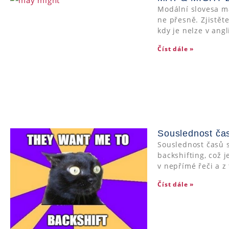
Modální slovesa m
ne přesně. Zjistět
kdy je nelze v ang
Číst dále »
Souslednost časů
Souslednost časů 
backshifting, což 
v nepřímé řeči a z 
Číst dále »