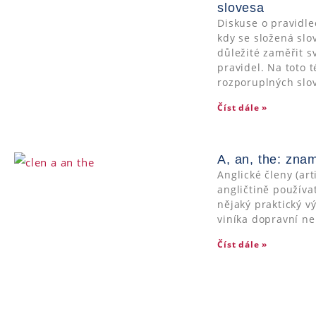
slovesa
Diskuse o pravidlec
kdy se složená slov
důležité zaměřit s
pravidel. Na toto 
rozporuplných slov
Číst dále »
A, an, the: znam
Anglické členy (art
angličtině používa
nějaký praktický v
viníka dopravní n
Číst dále »