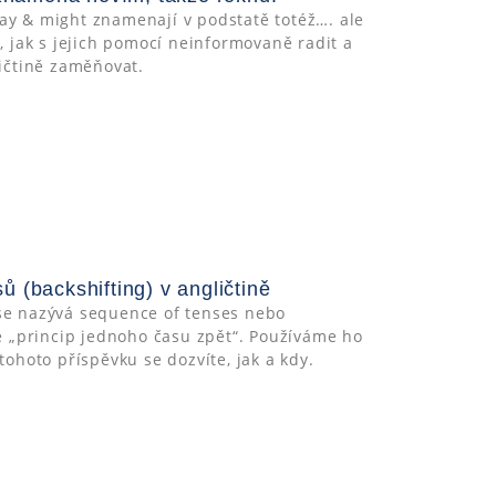
ay & might znamenají v podstatě totéž…. ale
e, jak s jejich pomocí neinformovaně radit a
ličtině zaměňovat.
 (backshifting) v angličtině
se nazývá sequence of tenses nebo
je „princip jednoho času zpět“. Používáme ho
tohoto příspěvku se dozvíte, jak a kdy.