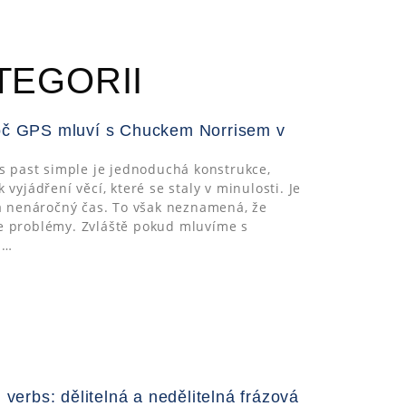
TEGORII
roč GPS mluví s Chuckem Norrisem v
s past simple je jednoduchá konstrukce,
vyjádření věcí, které se staly v minulosti. Je
a nenáročný čas. To však neznamená, že
 problémy. Zvláště pokud mluvíme s
m…
l verbs: dělitelná a nedělitelná frázová