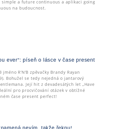
 simple a future continuous a aplikaci going
inuous na budoucnost.
u ever“: píseň o lásce v čase present
é jméno R’N’B zpěvačky Brandy Rayan
). Bohužel se tedy nejedná o jantarový
entlemana. Její hit z devadesátých let „Have
ideální pro procvičování otázek v obtížné
mném čase present perfect!
namená nevím, takže řeknu!