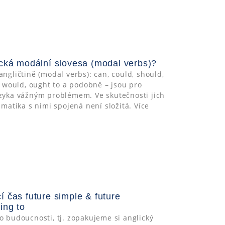
ická modální slovesa (modal verbs)?
angličtině (modal verbs): can, could, should,
l, would, ought to a podobně – jsou pro
azyka vážným problémem. Ve skutečnosti jich
amatika s nimi spojená není složitá. Více
í čas future simple & future
ing to
o budoucnosti, tj. zopakujeme si anglický