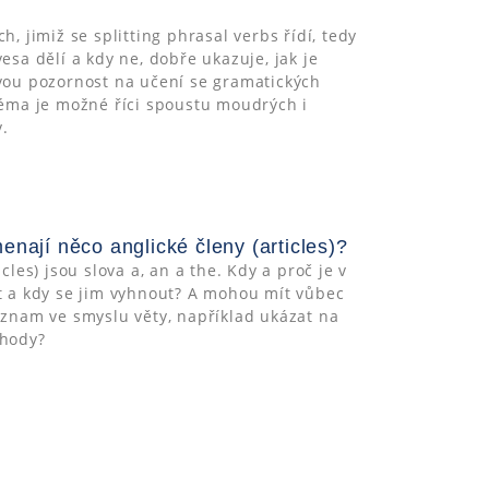
h, jimiž se splitting phrasal verbs řídí, tedy
esa dělí a kdy ne, dobře ukazuje, jak je
vou pozornost na učení se gramatických
téma je možné říci spoustu moudrých i
.
enají něco anglické členy (articles)?
icles) jsou slova a, an a the. Kdy a proč je v
t a kdy se jim vyhnout? A mohou mít vůbec
ýznam ve smyslu věty, například ukázat na
ehody?