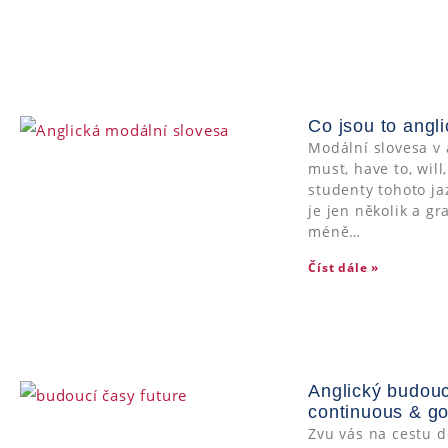
Co jsou to angl
Modální slovesa v 
must, have to, wil
studenty tohoto j
je jen několik a gr
méně…
Číst dále »
Anglický budouc
continuous & go
Zvu vás na cestu d