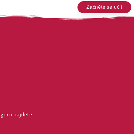
Začněte se učit
egorii najdete