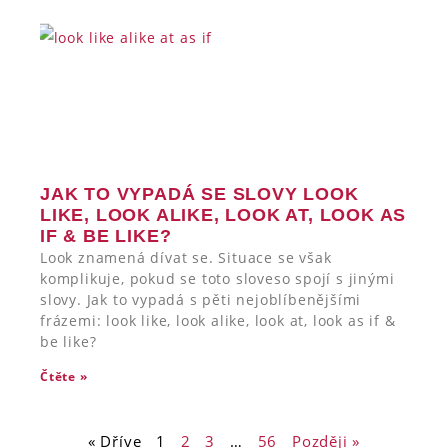
JAK TO VYPADÁ SE SLOVY LOOK
LIKE, LOOK ALIKE, LOOK AT, LOOK AS
IF & BE LIKE?
Look znamená dívat se. Situace se však
komplikuje, pokud se toto sloveso spojí s jinými
slovy. Jak to vypadá s pěti nejoblíbenějšími
frázemi: look like, look alike, look at, look as if &
be like?
Čtěte »
« Dříve
1
2
3
…
56
Později »