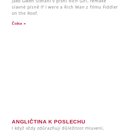
jako Gwen Stefani v písni Rich Girl, remake
slavné písně If I were a Rich Man z filmu Fiddler
on the Roof.
Čtěte »
ANGLIČTINA K POSLECHU
I když vždy zdůrazňuji důležitost mluvení,