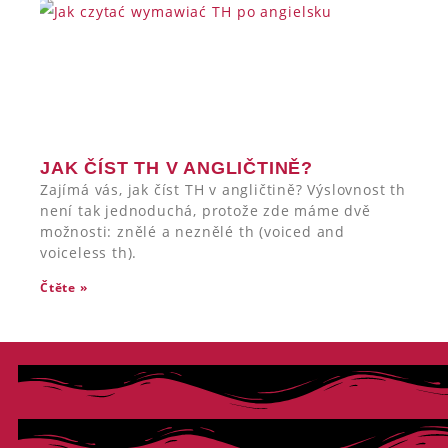
JAK ČÍST TH V ANGLIČTINĚ?
Zajímá vás, jak číst TH v angličtině? Výslovnost th
není tak jednoduchá, protože zde máme dvě
možnosti: znělé a neznělé th (voiced and
voiceless th).
Čtěte »