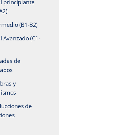
l principiante
A2)
rmedio (B1-B2)
l Avanzado (C1-
radas de
tados
bras y
ismos
ducciones de
ciones