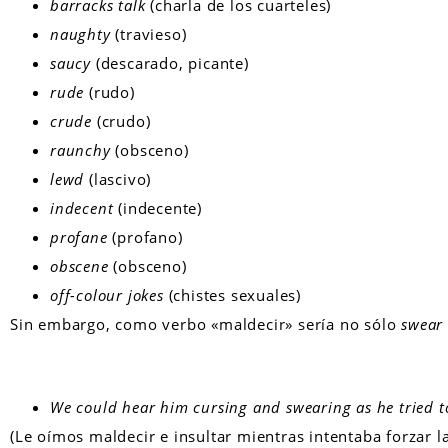
barracks talk
(charla de los cuarteles)
naughty
(travieso)
saucy
(descarado, picante)
rude
(rudo)
crude
(crudo)
raunchy
(obsceno)
lewd
(lascivo)
indecent
(indecente)
profane
(profano)
obscene
(obsceno)
off-colour jokes
(chistes sexuales)
Sin embargo, como verbo «maldecir» sería no sólo
swea
We could hear him cursing and swearing as he tried t
(Le oímos maldecir e insultar mientras intentaba forzar la