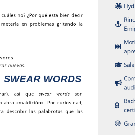
Hyd
cuáles no? ¿Por qué está bien decir
Rinc
 metería en problemas gritando la
Emi
Mot
apr
Sala
ras nuevas.
N
SWEAR WORDS
Com
audi
urar), así que
swear words
son
Bach
labra «maldición». Por curiosidad,
cert
a describir las palabrotas que las
Gram