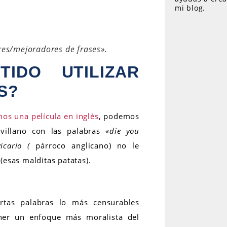
mi blog.
res/mejoradores de frases».
IDO UTILIZAR
S?
os una película en inglés
, podemos
villano con las palabras
«die you
vicario (
párroco anglicano) no le
(esas malditas patatas).
rtas palabras lo más censurables
ener un enfoque más moralista del