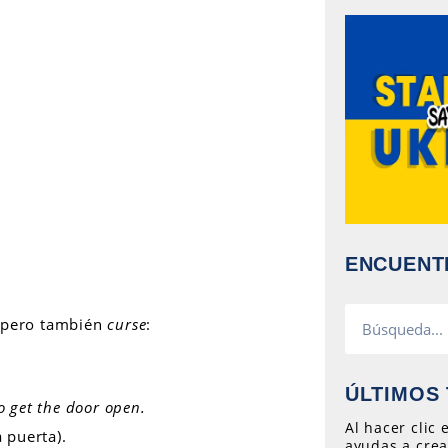
ENCUENT
r
pero también
curse
:
ÚLTIMOS 
o get the door open.
Al hacer clic
 puerta).
ayudas a crea