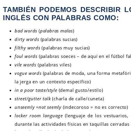
TAMBIÉN PODEMOS DESCRIBIR L
INGLÉS CON PALABRAS COMO:
bad words
(
palabras malas
)
dirty words
(palabras sucias)
filthy words
(palabras muy sucias)
foul words
(palabras soeces – de aquí en el fútbol fal
vile words
(palabras viles)
vogue words
(palabras de moda, una forma metafóric
la jerga en un contexto específico)
in a poor taste/style
(demal gusto/estilo)
street/gutter talk
(charla de calle/cuneta)
unseemly =not seemly
(indecoroso = no es correcto)
locker room language
(lenguaje de los vestuarios,
durante las actividades físicas en taquillas cerradas