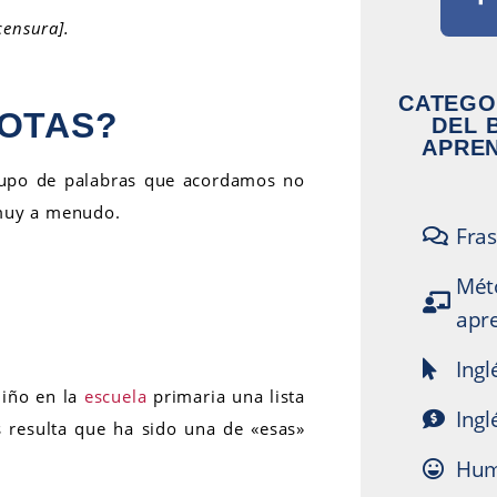
censura].
CATEGO
ROTAS?
DEL 
APREN
grupo de palabras que acordamos no
o muy a menudo.
Fras
Mét
apre
Ingl
niño en la
escuela
primaria una lista
Ingl
 resulta que ha sido una de «esas»
Hum