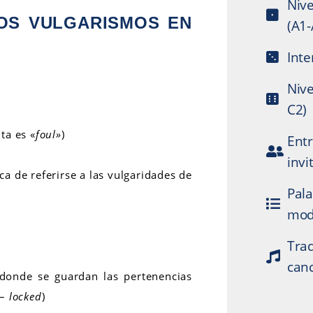
Nive
OS VULGARISMOS EN
(A1-
Inte
Nive
C2)
ta es «
foul»
)
Ent
invi
a de referirse a las vulgaridades de
Pala
mod
Tra
can
 donde se guardan las pertenencias
 –
locked
)