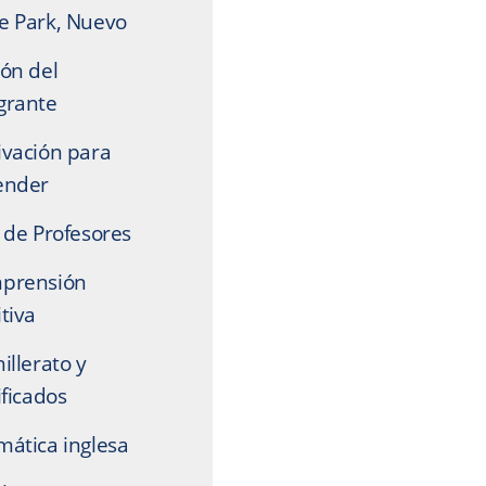
e Park, Nuevo
ón del
grante
ivación para
ender
 de Profesores
prensión
tiva
illerato y
ificados
ática inglesa