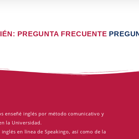
IÉN: PREGUNTA FRECUENTE
PREGU
ños enseñé inglés por método comunicativo y
en la Universidad.
 inglés en línea de Speakingo, así como de la