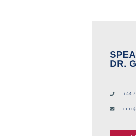
SPEA
DR. 
+44 7
info 