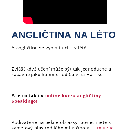
ANGLIČTINA NA LÉTO
A angličtinu se vyplatí učit i v létě!
Zvlášť když učení může být tak jednoduché a
zábavné jako Summer od Calvina Harrise!
A je to tak i v
online kurzu angličtiny
Speakingo!
Podíváte se na pěkné obrázky, poslechnete si
sametový hlas rodilého mluvčího a…..
mluvíte