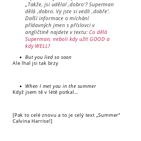
„Takže, jsi udělal ‚dobro‘? Superman
dělá ‚dobro. Vy jste si vedli ‚dobře‘.
Další informace o míchání
přídavných jmen s příslovci v
angličtině najdete v textu:
Co dělá
Superman, neboli kdy užít GOOD a
kdy WELL?
But you lied so soon
Ale lhal jsi tak brzy
When I met you in the summer
Když jsem tě v létě potkal…
[Pak to celé znovu a to je celý text „Summer“
Calvina Harrise!]