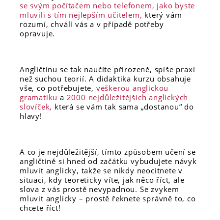
se svým počítačem nebo telefonem, jako byste
mluvili s tím nejlepším učitelem,
který vám
rozumí, chválí vás a v případě potřeby
opravuje.
Angličtinu se tak naučíte přirozeně, spíše praxí
než suchou teorií. A didaktika kurzu obsahuje
vše, co potřebujete,
veškerou anglickou
gramatiku
a
2000 nejdůležitějších anglických
slovíček,
která se vám tak sama „dostanou“ do
hlavy!
A co je nejdůležitější, tímto způsobem učení se
angličtině si hned od začátku vybudujete návyk
mluvit anglicky, takže se nikdy neocitnete v
situaci, kdy teoreticky víte, jak něco říct, ale
slova z vás prostě nevypadnou. Se zvykem
mluvit anglicky – prostě řeknete správně to, co
chcete říct!