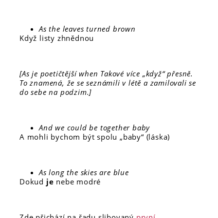
As the leaves turned brown
Když listy zhnědnou
[As je poetičtější
when
Takové více „když“ přesně.
To znamená, že se seznámili v létě a zamilovali se
do sebe na podzim.]
And we could be together baby
A mohli bychom být spolu „baby“ (láska)
As long the skies are blue
Dokud
je
nebe modré
Zde přichází na řadu slibovaný
první