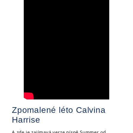
Zpomalené léto Calvina
Harrise
A zde je zajímavá verze písně Summer od