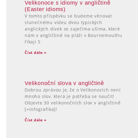
Velikonoce s idiomy v angličtině
(Easter idioms)
V tomto příspěvku se budeme věnovat
slunečnému videu dvou typických
anglických dívek se zaječíma ušima, které
nám v angličtině na pláži v Bournemouthu
říkají 5
Číst dále »
Velikonoční slova v angličtině
Dobrou zprávou je, že o Velikonocích není
mnoho slov, která je potřeba se naučit!
Objevte 30 velikonočních slov v angličtině
[+infografika]!
Číst dále »