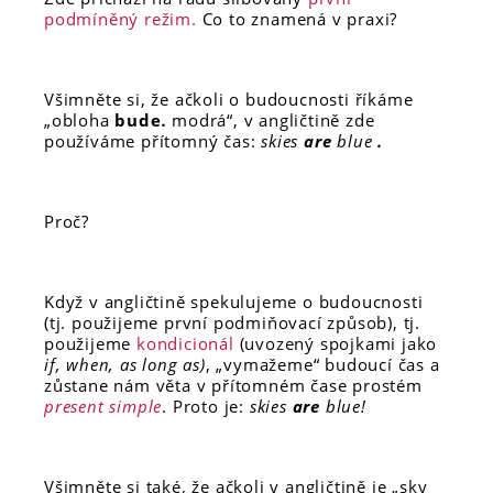
podmíněný režim.
Co to znamená v praxi?
Všimněte si, že ačkoli o budoucnosti říkáme
„obloha
bude
.
modrá“, v angličtině zde
používáme přítomný čas:
skies
are
blue
.
Proč?
Když v angličtině spekulujeme o budoucnosti
(tj. použijeme první podmiňovací způsob), tj.
použijeme
kondicionál
(uvozený spojkami jako
if, when, as long as)
, „vymažeme“ budoucí čas a
zůstane nám věta v přítomném čase prostém
present simple
. Proto je:
skies
are
blue!
Všimněte si také, že ačkoli v angličtině je „sky