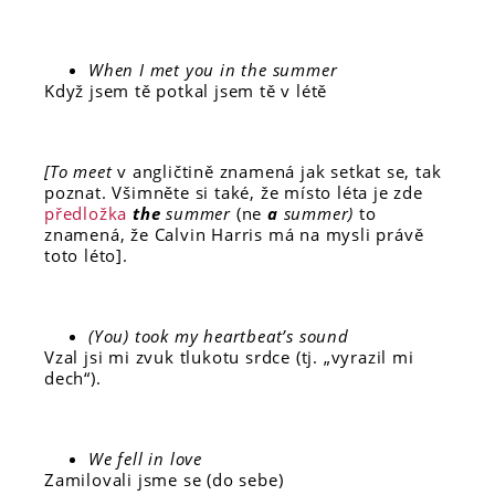
When I met you in the summer
Když jsem tě potkal jsem tě v létě
[To meet
v angličtině znamená jak setkat se, tak
poznat. Všimněte si také, že místo léta je zde
předložka
the
summer
(ne
a
summer)
to
znamená, že Calvin Harris má na mysli právě
toto léto].
(You) took my heartbeat’s sound
Vzal jsi mi zvuk tlukotu srdce (tj. „vyrazil mi
dech“).
We fell in love
Zamilovali jsme se (do sebe)