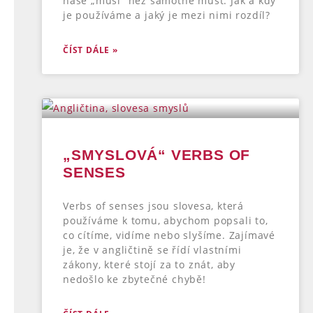
naše „musí“ než samotné must. Jak a kdy
je používáme a jaký je mezi nimi rozdíl?
ČÍST DÁLE »
„SMYSLOVÁ“ VERBS OF
SENSES
Verbs of senses jsou slovesa, která
používáme k tomu, abychom popsali to,
co cítíme, vidíme nebo slyšíme. Zajímavé
je, že v angličtině se řídí vlastními
zákony, které stojí za to znát, aby
nedošlo ke zbytečné chybě!