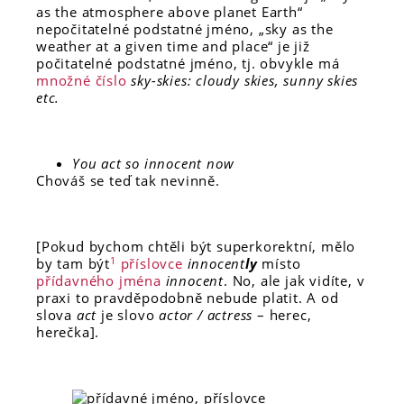
as the atmosphere above planet Earth“
nepočitatelné podstatné jméno, „sky as the
weather at a given time and place“ je již
počitatelné podstatné jméno, tj. obvykle má
množné číslo
sky-skies: cloudy skies, sunny skies
etc.
You act so innocent now
Chováš se teď tak nevinně.
[Pokud bychom chtěli být superkorektní, mělo
1
by tam být
příslovce
innocent
ly
místo
přídavného jména
innocent
. No, ale jak vidíte, v
praxi to pravděpodobně nebude platit. A od
slova
act
je slovo
actor / actress
– herec,
herečka].