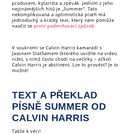
producent, kytarista a zpěvák. Jedním z jeho
nejznámějších hitů je „Summer“. Tato
nekomplikovaná a optimistická píseň má
jednoduchý a krátký text, který nám pomůže
naučit se
první podmiňovací způsob.
V soukromí se Calvin Harris kamarádí s
Jasonem Stathamem (kterého uvidíte na videu
níže), s nímž často chodí na večírky – ačkoli
Calvin Harris je abstinent. Lze to provést? Je to
možné!
TEXT A PŘEKLAD
PÍSNĚ SUMMER OD
CALVIN HARRIS
Takže k věci!