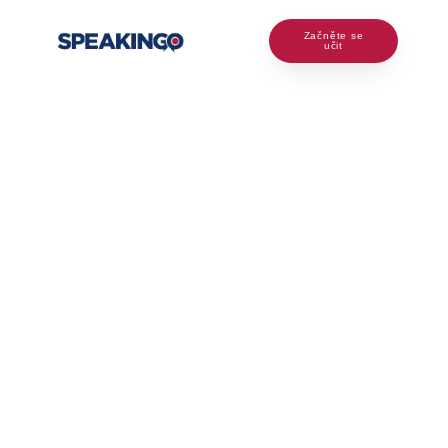
Začněte se
učit