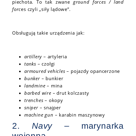
piechota. To tak zwane
ground forces / land
forc
es czyli „siły lądowe”.
Obsługują takie urządzenia jak:
artillery
– artyleria
tanks
– czołgi
armoured vehicles
– pojazdy opancerzone
bunker
– bunkier
landmine
– mina
barbed wire –
drut kolczasty
trenches
– okopy
sniper
– snajper
machine gun
– karabin maszynowy
2.
Navy
– marynarka
wojenna