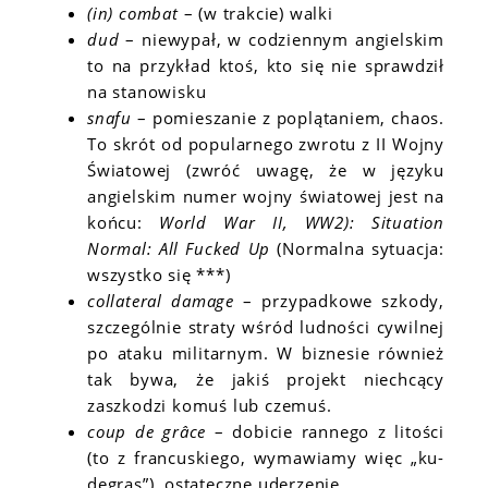
(in) combat
– (w trakcie) walki
dud
– niewypał, w codziennym angielskim
to na przykład ktoś, kto się nie sprawdził
na stanowisku
snafu
– pomieszanie z poplątaniem, chaos.
To skrót od popularnego zwrotu z II Wojny
Światowej (zwróć uwagę, że w języku
angielskim numer wojny światowej jest na
końcu:
World War II, WW2): Situation
Normal: All Fucked Up
(Normalna sytuacja:
wszystko się ***)
collateral damage
– przypadkowe szkody,
szczególnie straty wśród ludności cywilnej
po ataku militarnym. W biznesie również
tak bywa, że jakiś projekt niechcący
zaszkodzi komuś lub czemuś.
coup de grâce
– dobicie rannego z litości
(to z francuskiego, wymawiamy więc „ku-
degras”), ostateczne uderzenie