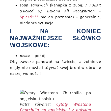
soup sandwich
(kanapka z zupą) /
FUBAR
(Fucked Up Beyond All Recognition
–
Spierd***
nie do poznania) – generalnie,
niedobra sytuacja
I NA KONIEC
NAJWAŻNIEJSZE SŁÓWKO
WOJSKOWE:
peace
– pokój
Oby zawsze panował na świecie, a żołnierze
nigdy nie musieli używać swej broni w obronie
naszej wolności!
Patrz również:
Cytaty Winstona
Churchilla po angielsku i z polskim