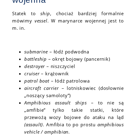
Statek to
ship
, chociaż bardziej formalnie
mówimy
vessel
. W marynarce wojennej jest to
m. in.
submarine
– łódź podwodna
battleship
– okręt bojowy (pancernik)
destroyer
– niszczyciel
cruiser
– krążownik
patrol boat
– łódź patrolowa
aircraft carrier
– lotniskowiec (dosłownie
„noszący samoloty”)
Amphibious assault ships
– to nie są
„amfibie” tylko takie statki, które
przewożą wozy bojowe do ataku na ląd
(assault)
. Amfibia to po prostu
amphibious
vehicle / amphibian.