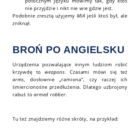
potocznym języku mówimy tak, gdy ktoś
nie przyjdzie i nikt nie wie gdzie jest.
Podobnie zresztą użyjemy
MIA
jeśli ktoś był, ale
zniknął.
BROŃ PO ANGIELSKU
Urządzenia pozwalające innym ludziom robić
krzywdę to
weapons
. Czasami mówi się też
arms
, dosłownie „ramiona”, czy raczej ich
śmiercionośne przedłużenia. Dlatego uzbrojony
rabuś to
armed robber.
Tu też znajdziemy różne skróty, na przykład: