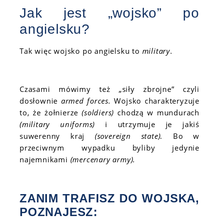
Jak jest „wojsko” po
angielsku?
Tak więc wojsko po angielsku to
military
.
Czasami mówimy też „siły zbrojne” czyli
dosłownie
armed forces.
Wojsko charakteryzuje
to, że żołnierze
(soldiers)
chodzą w mundurach
(military uniforms)
i utrzymuje je jakiś
suwerenny kraj
(sovereign state).
Bo w
przeciwnym wypadku byliby jedynie
najemnikami
(mercenary army).
ZANIM TRAFISZ DO WOJSKA,
POZNAJESZ: