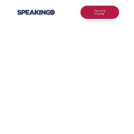
Zacznij
naukę