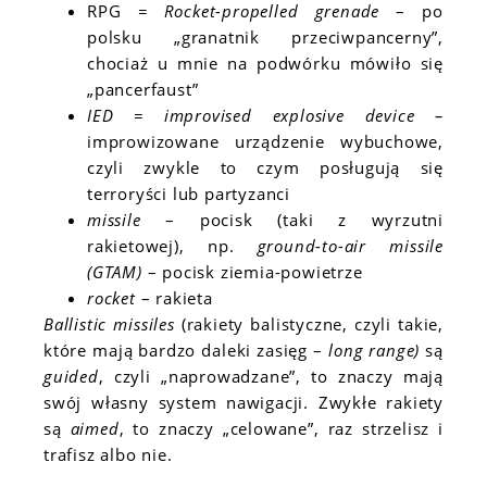
RPG
= Rocket-propelled grenade
– po
polsku „granatnik przeciwpancerny”,
chociaż u mnie na podwórku mówiło się
„pancerfaust”
IED = improvised explosive device –
improwizowane urządzenie wybuchowe,
czyli zwykle to czym posługują się
terroryści lub partyzanci
missile
– pocisk (taki z wyrzutni
rakietowej), np.
ground-to-air missile
(GTAM)
– pocisk ziemia-powietrze
rocket
– rakieta
Ballistic missiles
(rakiety balistyczne, czyli takie,
które mają bardzo daleki zasięg –
long range)
są
guided
, czyli „naprowadzane”, to znaczy mają
swój własny system nawigacji. Zwykłe rakiety
są
aimed
, to znaczy „celowane”, raz strzelisz i
trafisz albo nie.