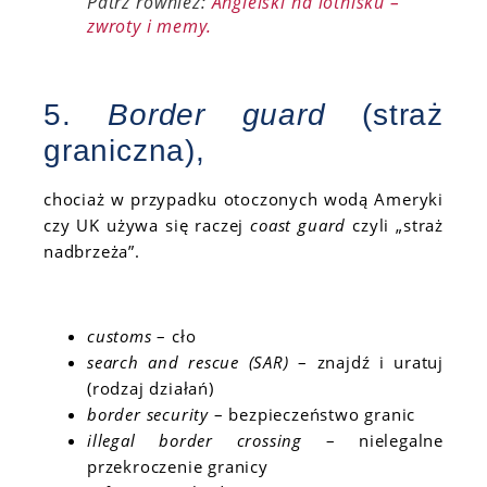
Patrz również:
Angielski na lotnisku –
zwroty i memy.
5.
Border guard
(straż
graniczna),
chociaż w przypadku otoczonych wodą Ameryki
czy UK używa się raczej
coast guard
czyli „straż
nadbrzeża”.
customs
– cło
search and rescue (SAR)
– znajdź i uratuj
(rodzaj działań)
border security
– bezpieczeństwo granic
illegal border crossing
– nielegalne
przekroczenie granicy