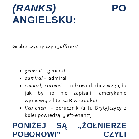
(RANKS)
PO
ANGIELSKU:
Grube szychy czyli
„officers”
:
general
– generał
admiral
– admirał
colonel, coronel
– pułkownik (bez względu
jak by to nie zapisali, amerykanie
wymówią z literką R w środku)
lieutenant
– porucznik (a tu Brytyjczycy z
kolei powiedzą: „left-enant”)
PONIŻEJ SĄ „ŻOŁNIERZE
POBOROWI” CZYLI