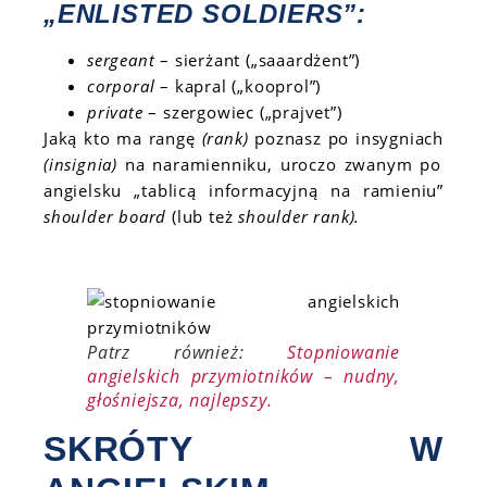
„ENLISTED SOLDIERS”:
sergeant
– sierżant („saaardżent”)
corporal
– kapral („kooprol”)
private
– szergowiec („prajvet”)
Jaką kto ma rangę
(rank)
poznasz po insygniach
(insignia)
na naramienniku, uroczo zwanym po
angielsku „tablicą informacyjną na ramieniu”
shoulder board
(lub też
shoulder rank).
Patrz również:
Stopniowanie
angielskich przymiotników – nudny,
głośniejsza, najlepszy.
SKRÓTY W