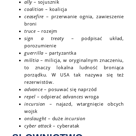
ally
– sojusznik
coalition
– koalicja
ceasefire
– przerwanie ognia, zawieszenie
broni
truce
– rozejm
sign a treaty
– podpisać układ,
porozumienie
guerrilla
– partyzantka
militia
– milicja, w oryginalnym znaczeniu,
to znaczy lokalna ludność broniąca
porządku. W USA tak nazywa się też
rezerwistów.
advance
– posuwać się naprzód
repel
– odpierać
advances
wroga
incursion
– najazd, wtargnięcie obcych
wojsk
onslaught
– duże
incursion
cyber attack
– cyberatak