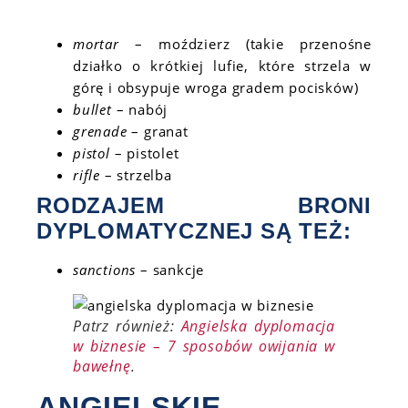
mortar
– moździerz (takie przenośne
działko o krótkiej lufie, które strzela w
górę i obsypuje wroga gradem pocisków)
bullet
– nabój
grenade
– granat
pistol
– pistolet
rifle
– strzelba
RODZAJEM BRONI
DYPLOMATYCZNEJ SĄ TEŻ:
sanctions
– sankcje
Patrz również:
Angielska dyplomacja
w biznesie – 7 sposobów owijania w
bawełnę
.
ANGIELSKIE