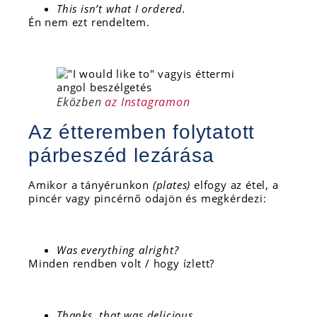
This isn’t what I ordered.
Én nem ezt rendeltem.
Eközben
az Instagramon
Az étteremben folytatott
párbeszéd lezárása
Amikor a tányérunkon
(plates)
elfogy az étel, a
pincér vagy pincérnő odajön és megkérdezi:
Was everything alright?
Minden rendben volt / hogy ízlett?
Thanks, that was delicious
.