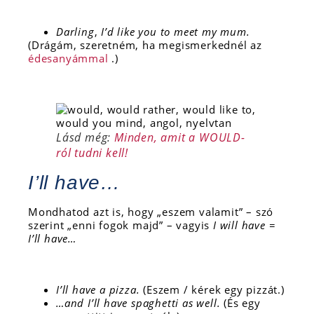
Darling
,
I’d like you to meet my mum.
(Drágám, szeretném, ha megismerkednél az
édesanyámmal
.)
Lásd még:
Minden, amit a WOULD-
ról tudni kell!
I’ll have…
Mondhatod azt is, hogy „eszem valamit” – szó
szerint „enni fogok majd” – vagyis
I will have =
I’ll have…
I’ll have a pizza.
(Eszem / kérek egy pizzát.)
…and I’ll have spaghetti as well.
(És egy