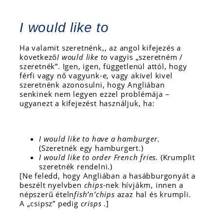
I would like to
Ha valamit szeretnénk,, az angol kifejezés a
következő
I would like to
vagyis „szeretném /
szeretnék”. Igen, igen, függetlenül attól, hogy
férfi vagy nő vagyunk-e, vagy akivel kivel
szeretnénk azonosulni, hogy Angliában
senkinek nem legyen ezzel problémája –
ugyanezt a kifejezést használjuk, ha:
I would like to have a hamburger.
(Szeretnék egy hamburgert.)
I would like to order French fries.
(Krumplit
szeretnék rendelni.)
[Ne feledd, hogy Angliában a hasábburgonyát a
beszélt nyelvben
chips
-nek hívjákm, innen a
népszerű ételn
fish’n’chips
azaz hal és krumpli.
A „csipsz” pedig
crisps
.]