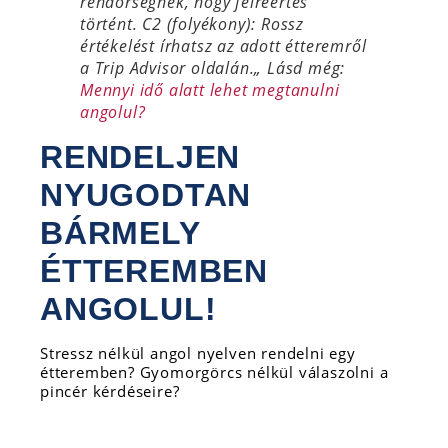
rendőrségnek, hogy félreértés
történt. C2 (folyékony): Rossz
értékelést írhatsz az adott étteremről
a Trip Advisor oldalán.
„
Lásd még:
Mennyi idő alatt lehet megtanulni
angolul?
RENDELJEN
NYUGODTAN
BÁRMELY
ÉTTEREMBEN
ANGOLUL!
Stressz nélkül angol nyelven rendelni egy
étteremben? Gyomorgörcs nélkül válaszolni a
pincér kérdéseire?