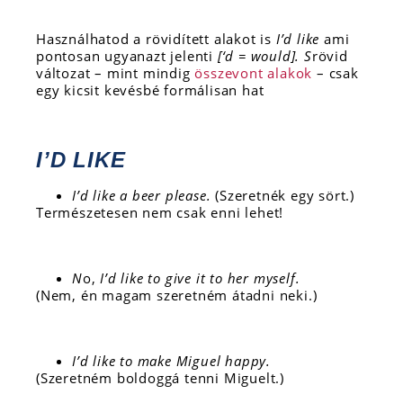
Használhatod a rövidített alakot is
I’d like
ami
pontosan ugyanazt jelenti
[‘d = would]. S
rövid
változat – mint mindig
összevont alakok
–
csak
egy kicsit kevésbé formálisan hat
I’D LIKE
I’d like a beer please.
(Szeretnék egy sört.)
Természetesen nem csak enni lehet!
N
o,
I’d like to give it to her myself.
(Nem, én magam szeretném átadni neki.)
I’d like to make Miguel happy.
(Szeretném boldoggá tenni Miguelt.)