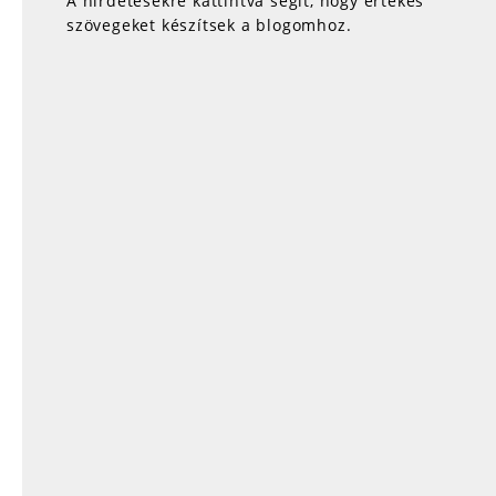
A hirdetésekre kattintva segít, hogy értékes
szövegeket készítsek a blogomhoz.