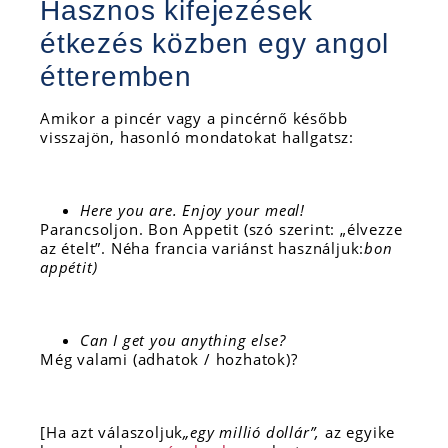
Hasznos kifejezések
étkezés közben egy angol
étteremben
Amikor a pincér vagy a pincérnő később
visszajön, hasonló mondatokat hallgatsz:
Here you are. Enjoy your meal!
Parancsoljon. Bon Appetit (szó szerint: „élvezze
az ételt”. Néha francia variánst használjuk:
bon
appétit)
Can I get you anything else?
Még valami (adhatok / hozhatok)?
[Ha azt válaszoljuk
„egy millió dollár”,
az egyike