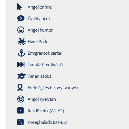
Angol online
Üzleti angol
Angol humor
Hyde Park
Emigránsok sarka
Tanulási motiváció
Tanári szoba
Érettségi és bizonyítványok
Angol nyelvtan
Kezdő szint (A1-A2)
Középhaladó (B1-B2)