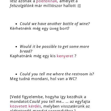
lesz azonak a
poénoknak
, amelyet a
felszolgálónk
már milliószor hallott :)]
Could we have another bottle of wine?
Kérhetnénk még egy üveg bort?
Would it be possible to get some more
bread?
Kaphatnánk még egy kis
kenyeret
?
Could you tell me where the restroom is?
Meg tudná mondani, hol van a WC?
[Vedd figyelembe, hogyha így kezdhük a
mondatot:
Could you tell me…
… az egyfajta
közvetett kérdés
, melyben visszatérünk az
eldöntendő mondat sorrendjéhez.]