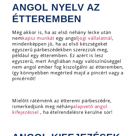
ANGOL NYELV AZ
ÉTTEREMBEN
Még akkor is, ha az első néhány lecke után
nem
kapsz munkát
egy angol
jogi vállalatnál
,
mindenképpen jó, ha az első készségeket
egyszerű párbeszédekben szerezzük meg,
például egy étteremben. Ez azért is lesz
egyszerű, mert Angliában nagy valószínűséggel
nem angol ember fog kiszolgálni az étteremben,
így könnyebben megérted majd a pincért vagy a
pincérnőt!
Mielőtt rátérnénk az étteremi párbeszédre,
ismerkedjünk meg néhány
alapvető angol
kifejezéssel
, ha ételrendelésre kerülne sor!