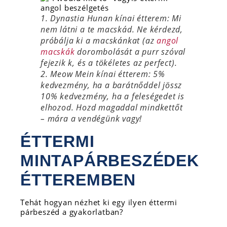
1. Dynastia Hunan kínai étterem: Mi
nem látni a te macskád. Ne kérdezd,
próbálja ki a macskánkat (az
angol
macskák
dorombolását a purr szóval
fejezik k, és a tökéletes az perfect).
2. Meow Mein kínai étterem: 5%
kedvezmény, ha a barátnőddel jössz
10% kedvezmény, ha a feleségedet is
elhozod. Hozd magaddal mindkettőt
– mára a vendégünk vagy!
ÉTTERMI
MINTAPÁRBESZÉDEK
ÉTTEREMBEN
Tehát hogyan nézhet ki egy ilyen éttermi
párbeszéd a gyakorlatban?