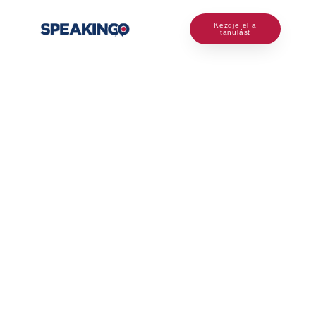
Kezdje el a
tanulást