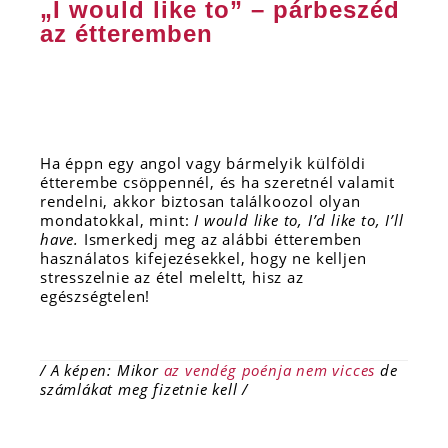
„I would like to” – párbeszéd
az étteremben
Ha éppn egy angol vagy bármelyik külföldi
étterembe csöppennél, és ha szeretnél valamit
rendelni, akkor biztosan találkoozol olyan
mondatokkal, mint:
I would like to, I’d like to, I’ll
have.
Ismerkedj meg az alábbi étteremben
használatos kifejezésekkel, hogy ne kelljen
stresszelnie az étel meleltt, hisz az
egészségtelen!
/ A képen: Mikor
az vendég poénja nem vicces
de
számlákat meg fizetnie kell /