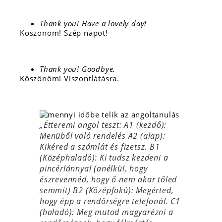
Thank you! Have a lovely day!
Köszönöm! Szép napot!
Thank you! Goodbye.
Köszönöm! Viszontlátásra.
„
Étteremi angol teszt: A1 (kezdő):
Menüből való rendelés A2 (alap):
Kikéred a számlát és fizetsz. B1
(Középhaladó): Ki tudsz kezdeni a
pincérlánnyal (anélkül, hogy
észrevennéd, hogy ő nem akar tőled
semmit) B2 (Középfokú): Megérted,
hogy épp a rendőrségre telefonál. C1
(haladó): Meg mutod magyarézni a