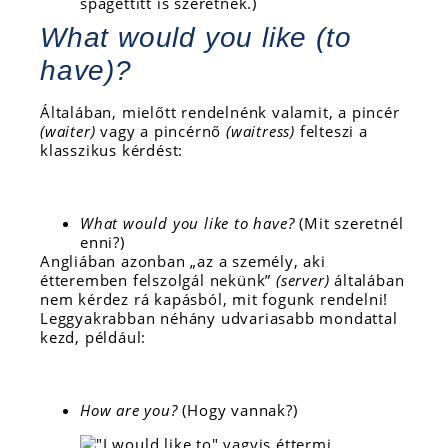
spagettitt is szeretnék.)
What would you like (to
have)?
Általában, mielőtt rendelnénk valamit, a pincér
(waiter)
vagy a pincérnő
(waitress)
felteszi a
klasszikus kérdést:
What would you like to have?
(Mit szeretnél
enni?)
Angliában azonban „az a személy, aki
étteremben felszolgál nekünk”
(server)
általában
nem kérdez rá kapásból, mit fogunk rendelni!
Leggyakrabban néhány udvariasabb mondattal
kezd, például:
How are you?
(Hogy vannak?)