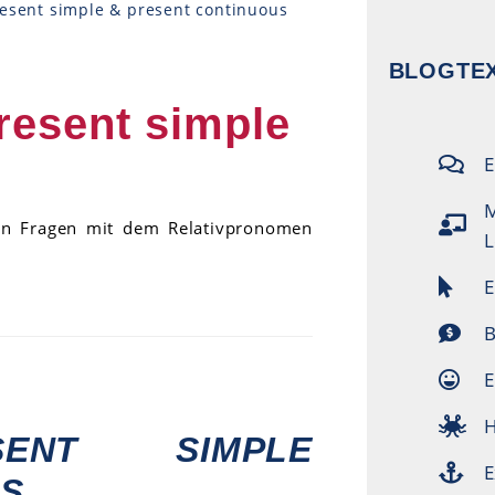
esent simple & present continuous
BLOGTEX
resent simple
E
M
man Fragen mit dem Relativpronomen
L
E
B
E
H
SENT SIMPLE
E
US