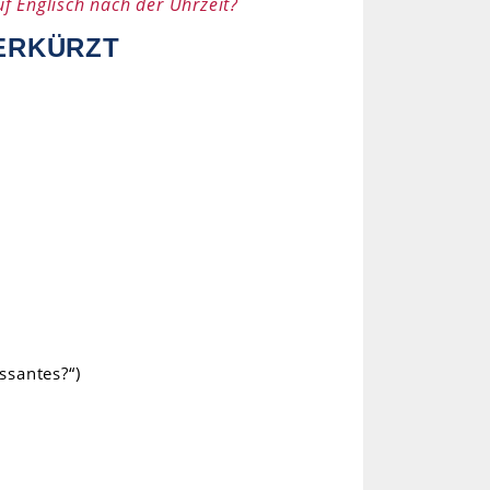
uf Englisch nach der Uhrzeit?
ERKÜRZT
ssantes?“)