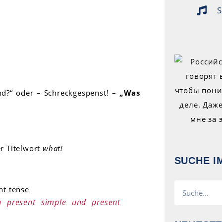
S
d?“ oder – Schreckgespenst! –
„Was
r Titelwort
what!
SUCHE I
en present simple und present