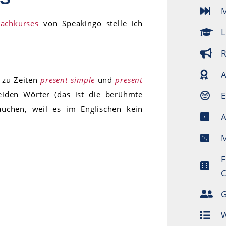
M
rachkurses
von Speakingo stelle ich
L
R
A
n zu Zeiten
present simple
und
present
iden Wörter (das ist die berühmte
E
auchen, weil es im Englischen kein
A
M
F
C
G
W