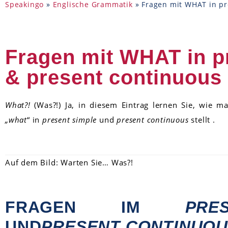
Speakingo
»
Englische Grammatik
»
Fragen mit WHAT in pr
Fragen mit WHAT in p
& present continuous
What?!
(Was?!) Ja, in diesem Eintrag lernen Sie, wie 
„what
“ in
present simple
und
present continuous
stellt .
Auf dem Bild: Warten Sie… Was?!
FRAGEN IM
PRE
UND
PRESENT CONTINUO