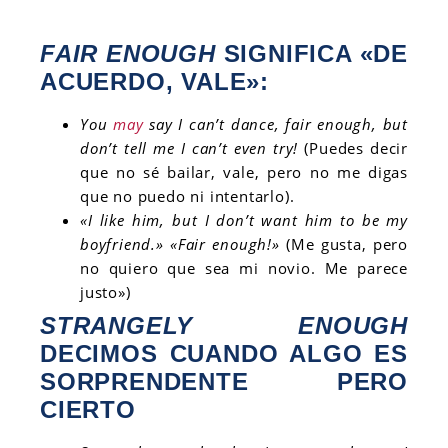
FAIR ENOUGH
SIGNIFICA «DE
ACUERDO, VALE»:
You
may
say I can’t dance, fair enough, but
don’t tell me I can’t even try!
(Puedes decir
que no sé bailar, vale, pero no me digas
que no puedo ni intentarlo).
«I like him, but I don’t want him to be my
boyfriend.» «Fair enough!»
(Me gusta, pero
no quiero que sea mi novio. Me parece
justo»)
STRANGELY ENOUGH
DECIMOS CUANDO ALGO ES
SORPRENDENTE PERO
CIERTO