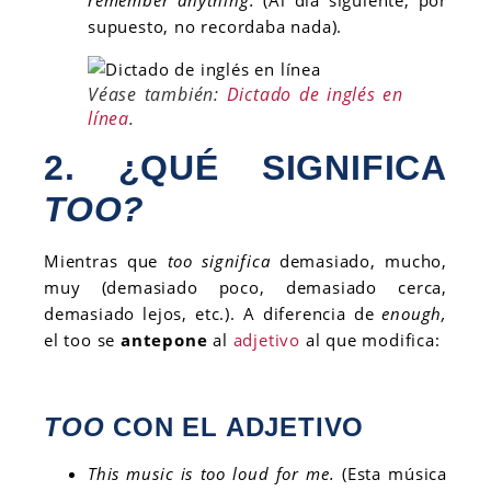
remember anything.
(Al día siguiente, por
supuesto, no recordaba nada).
Véase también:
Dictado de inglés en
línea
.
2. ¿QUÉ SIGNIFICA
TOO?
Mientras que
too significa
demasiado, mucho,
muy (demasiado poco, demasiado cerca,
demasiado lejos, etc.). A diferencia de
enough,
el too se
antepone
al
adjetivo
al que modifica:
TOO
CON EL ADJETIVO
This music is too loud for me.
(Esta música