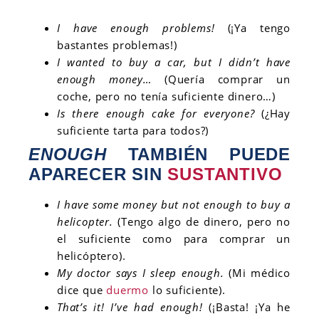
I have enough problems!
(¡Ya tengo
bastantes problemas!)
I wanted to buy a car, but I didn’t have
enough money…
(Quería comprar un
coche, pero no tenía suficiente dinero…)
Is there enough cake for everyone?
(¿Hay
suficiente tarta para todos?)
ENOUGH
TAMBIÉN PUEDE
APARECER SIN
SUSTANTIVO
I have some money but not enough to buy a
helicopter.
(Tengo algo de dinero, pero no
el suficiente como para comprar un
helicóptero).
My doctor says I sleep enough.
(Mi médico
dice que
duermo
lo suficiente).
That’s it! I’ve had enough!
(¡Basta! ¡Ya he