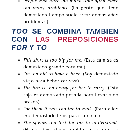
People who have too much time often make
too many problems.
(La gente que tiene
demasiado tiempo suele crear demasiados
problemas).
TOO
SE COMBINA TAMBIÉN
CON
LAS PREPOSICIONES
FOR
Y
TO
This shirt is too big for me.
(Esta camisa es
demasiado grande para mí.)
I’m too old to have a beer.
(Soy demasiado
viejo para beber cerveza).
The box is too heavy for her to carry.
(Esta
caja es demasiado pesada para llevarla en
brazos).
For them it was too far to walk.
(Para ellos
era demasiado lejos para caminar).
She speaks too fast for me to understand.
(Habla demasiado rápido para que la