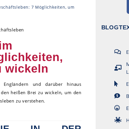
eschäftsleben: 7 Möglichkeiten, um
BLOGTEX
 im
E
lichkeiten,
M
u wickeln
L
E
t Engländern und darüber hinaus
 den heißen Brei zu wickeln, um den
B
sleben zu verstehen.
E
H
ATIE IN DER