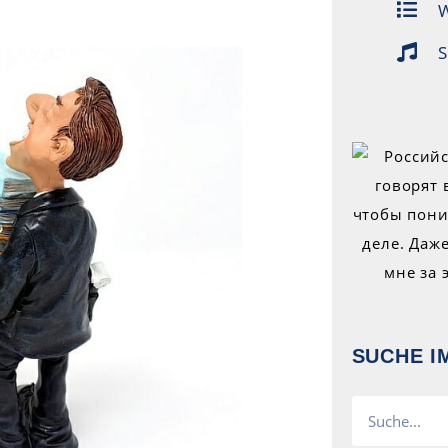
W
S
SUCHE I