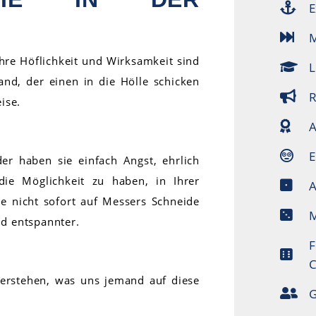
E
M
ihre Höflichkeit und Wirksamkeit sind
L
nd, der einen in die Hölle schicken
R
ise.
A
E
er haben sie einfach Angst, ehrlich
die Möglichkeit zu haben, in Ihrer
A
e nicht sofort auf Messers Schneide
M
d entspannter.
F
C
 verstehen, was uns jemand auf diese
G