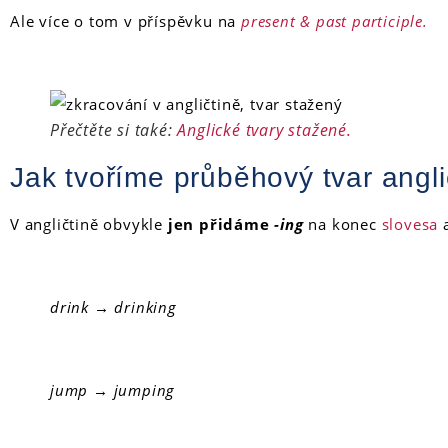
Ale více o tom v příspěvku na
present & past participle.
Přečtěte si také:
Anglické tvary stažené.
Jak tvoříme průběhový tvar angl
V angličtině
obvykle
jen přidáme
-ing
na konec
slovesa
a
drink → drinking
jump → jumping