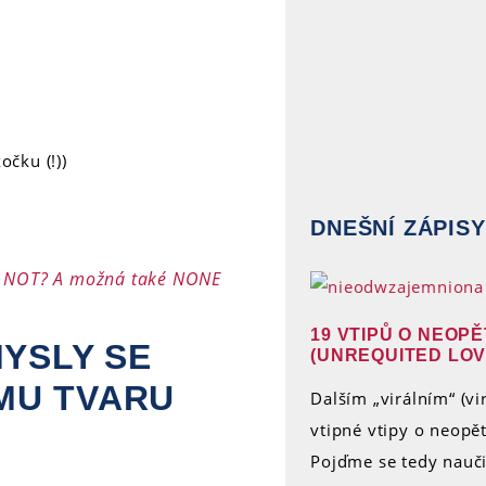
čku (!))
DNEŠNÍ ZÁPISY
 NOT? A možná také NONE
19 VTIPŮ O NEOP
MYSLY SE
(UNREQUITED LOV
MU TVARU
Dalším „virálním“ (vi
vtipné vtipy o neopět
Pojďme se tedy nauči