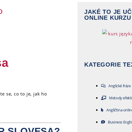
o
JAKÉ TO JE UČ
ONLINE KURZU
sa
KATEGORIE TE
Anglické fráze
e se, co to je, jak ho
Metody efekti
Angličtina onlin
Business Engli
R SLOVESA?