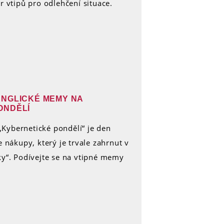
r vtipů pro odlehčení situace.
ANGLICKÉ MEMY NA
ONDĚLÍ
 „Kybernetické pondělí“ je den
e nákupy, který je trvale zahrnut v
ky“. Podívejte se na vtipné memy