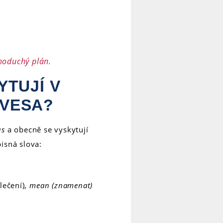
noduchý plán.
YTUJÍ V
VESA?
us
a obecně se vyskytují
isná slova:
lečení)
, mean (znamenat)