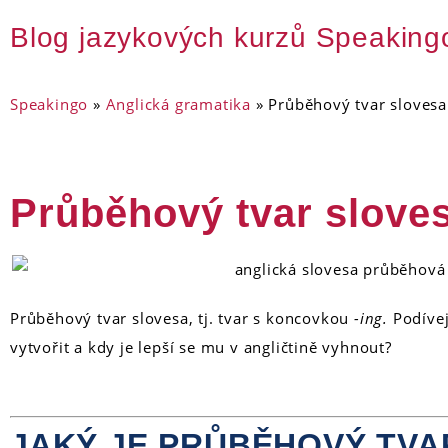
Blog jazykových kurzů Speaking
Speakingo
»
Anglická gramatika
»
Průběhový tvar slovesa
Průběhový tvar slove
Průběhový tvar slovesa, tj. tvar s koncovkou
-ing.
Podívejt
vytvořit a kdy je lepší se mu v angličtině vyhnout?
JAKÝ JE PRŮBĚHOVÝ TVA