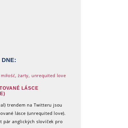
 DNE:
ĚTOVANÉ LÁSCE
E)
ral) trendem na Twitteru jsou
ované lásce (unrequited love).
t pár anglických slovíček pro