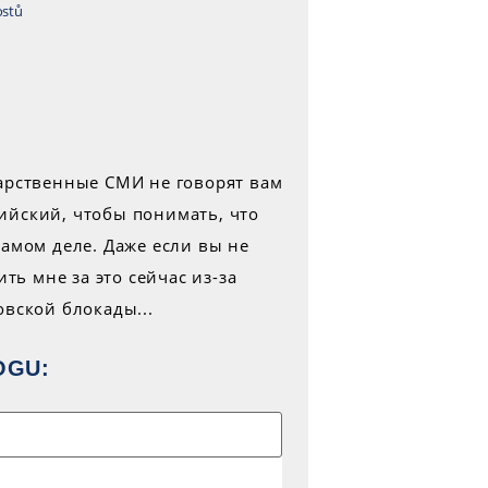
ostů
OGU: