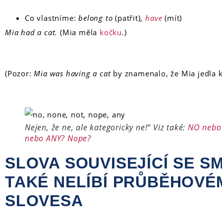
Co vlastníme:
belong to
(patřit)
,
have
(mít)
Mia had a cat.
(Mia měla
kočku
.)
(Pozor:
Mia was having a cat
by znamenalo, že Mia jedla ko
Nejen, že ne, ale kategoricky ne!“ Viz také:
NO nebo
nebo ANY? Nope?
SLOVA SOUVISEJÍCÍ SE S
TAKÉ NELÍBÍ PRŮBĚHOVÉ
SLOVESA