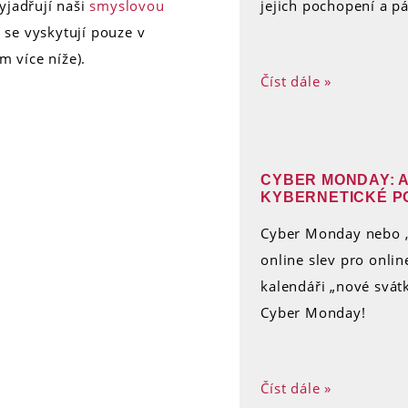
vyjadřují naši
smyslovou
jejich pochopení a pá
 se vyskytují pouze v
m více níže).
Číst dále »
CYBER MONDAY: 
KYBERNETICKÉ P
Cyber ​​​​Monday nebo
online slev pro onlin
kalendáři „nové svát
Cyber ​​​​Monday!
Číst dále »