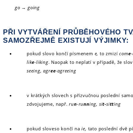
go → going
PŘI VYTVÁŘENÍ PRŮBĚHOVÉHO T
SAMOZŘEJMĚ EXISTUJÍ VÝJIMKY:
pokud slovo končí písmenem
e,
to zmizí
com
e
lik
e
-liking
. Naopak to neplatí v případě, že slo
seeing, agr
ee
-agreeing
v krátkých slovech s přízvučnou poslední samo
zdvojujeme, např.
ru
n
-ru
nn
ing, si
t-
si
tt
ing
pokud sloveso končí na
ie,
tato poslední dvě 