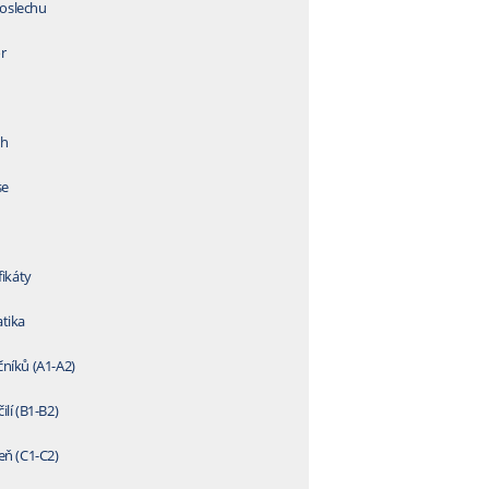
oslechu
r
oh
se
fikáty
tika
níků (A1-A2)
lí (B1-B2)
eň (C1-C2)