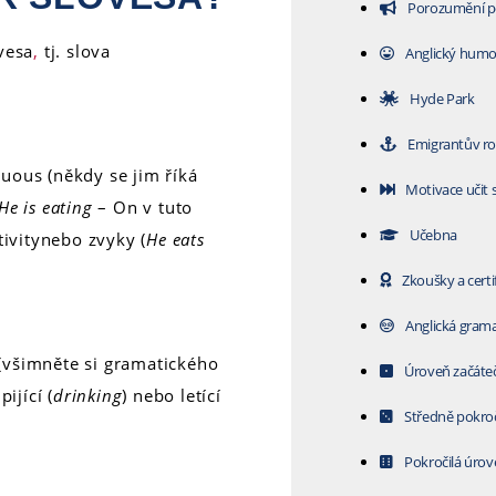
Porozumění p
ovesa
,
tj. slova
Anglický humo
Hyde Park
Emigrantův r
uous (někdy se jim říká
Motivace učit 
He is eating
– On v tuto
Učebna
ktivitynebo zvyky (
He eats
Zkoušky a certi
Anglická grama
(všimněte si gramatického
Úroveň začáteč
 pijící (
drinking
) nebo letící
Středně pokroči
Pokročilá úrov