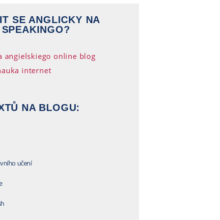
IT SE ANGLICKY NA
 SPEAKINGO?
XTŮ NA BLOGU:
vního učení
e
sh