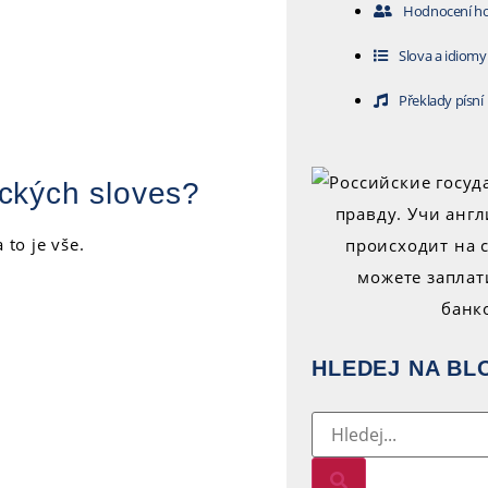
Hodnocení h
Slova a idiomy
Překlady písní
ických sloves?
 to je vše.
HLEDEJ NA BL