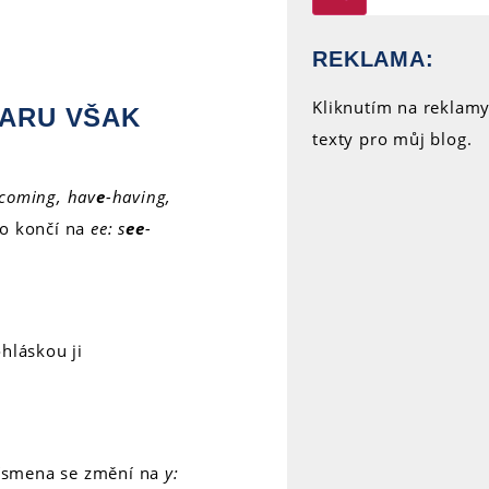
REKLAMA:
Kliknutím na reklam
VARU VŠAK
texty pro můj blog.
-coming, hav
e
-having,
vo končí na
ee: s
ee
-
hláskou ji
písmena se změní na
y: