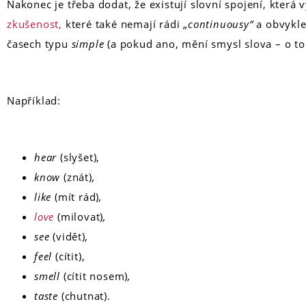
Nakonec je třeba dodat, že existují slovní spojení, která 
zkušenost,
které také nemají rádi „
continuousy“
a obvykle
časech typu
simple
(a pokud ano, mění smysl slova – o to
Například:
hear
(slyšet),
know
(znát)
,
like
(mít rád)
,
love
(milovat)
,
see
(vidět)
,
feel
(cítit),
smell
(cítit nosem)
,
taste
(chutnat)
.