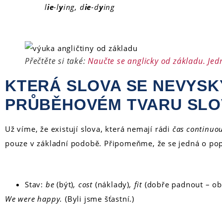
l
ie
-l
y
ing, d
ie
-d
y
ing
Přečtěte si také:
Naučte se anglicky od základu. Jed
KTERÁ SLOVA SE NEVYSK
PRŮBĚHOVÉM TVARU SLO
Už víme, že existují slova, která nemají rádi
čas continuo
pouze v základní podobě
. Připomeňme, že se jedná o pop
Stav:
be
(být)
, cost
(náklady)
, fit
(dobře padnout – ob
We were happy.
(Byli jsme šťastní.)