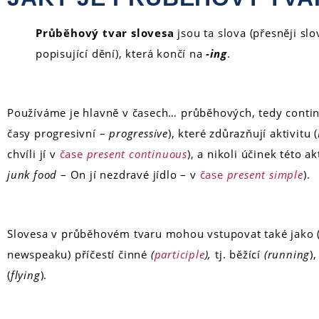
Průběhový tvar slovesa
jsou ta slova (přesněji sl
popisující dění), která končí na
-ing
.
Používáme je hlavně v časech… průběhových, tedy contin
časy progresivní –
progressive
), které zdůrazňují aktivitu (
chvíli jí v
čase
present continuous
), a nikoli účinek této a
junk food
– On jí nezdravé jídlo – v
čase
present simple
).
Slovesa v průběhovém tvaru mohou vstupovat také jako 
newspeaku) příčestí činné
(
participle
),
tj. běžící
(running
),
(
flying
).