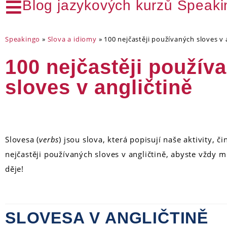
Blog jazykových kurzů Speak
Speakingo
»
Slova a idiomy
»
100 nejčastěji používaných sloves v 
100 nejčastěji použív
sloves v angličtině
Slovesa (
verbs
) jsou slova, která popisují naše aktivity, č
nejčastěji používaných sloves v angličtině, abyste vždy moh
děje!
SLOVESA V ANGLIČTINĚ