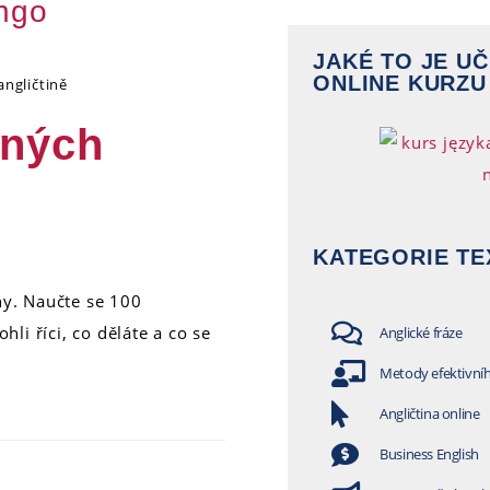
ingo
JAKÉ TO JE UČ
ONLINE KURZU
angličtině
aných
KATEGORIE TE
iny. Naučte se 100
li říci, co děláte a co se
Anglické fráze
Metody efektivní
Angličtina online
Business English