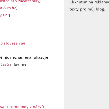
ekce pro začátečníky
]
Kliknutím na reklam
t & to be
]
texty pro můj blog.
y Do!
]
ho slovesa
can
]
ě nic neznamená, ukazuje
 časů
mluvíme
a want somebody z názvů