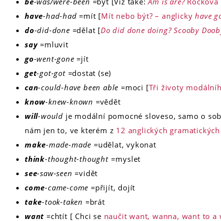
be
-was/were-been =
být [Viz také:
Am is are?
Rocková l
have
-had-had =
mít [
Mít nebo být? – anglicky
have go
do
-did-done =
dělat [
Do did done doing? Scooby Doob
say
=
mluvit
go
-went-gone =
jít
get
-got-got =
dostat (se)
can
-could-have been able =
moci [
Tři životy modální
know
-knew-known =
vědět
will
-would
je modální pomocné sloveso, samo o sob
nám jen to, ve kterém z
12 anglických gramatických
make
-made-made =
udělat, vykonat
think
-thought-thought
=myslet
see
-saw-seen =
vidět
come
-came-come =
přijít, dojít
take
-took-taken =
brát
want
=
chtít [ Chci se
naučit want, wanna, want to 