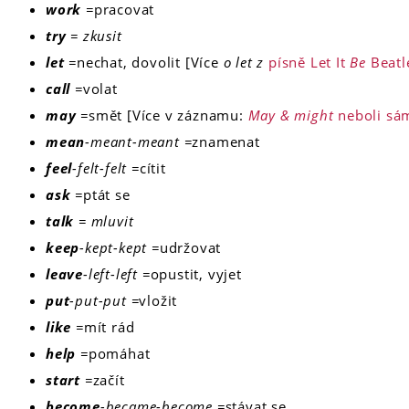
work
=
pracovat
try
= zkusit
let
=
nechat, dovolit [Více
o let z
písně Let It
Be
Beatl
call
=
volat
may
=
smět [Více v záznamu:
May & might
neboli sám
mean
-meant-meant =
znamenat
feel
-felt-felt =
cítit
ask
=
ptát se
talk
= mluvit
keep
-kept-kept =
udržovat
leave
-left-left =
opustit, vyjet
put
-put-put =
vložit
like
=
mít rád
help
=
pomáhat
start
=
začít
become
-became-become =
stávat se