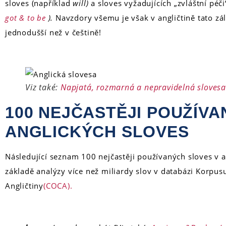
sloves (například
will)
a sloves vyžadujících „zvláštní péči
got & to be
).
Navzdory všemu je však v angličtině tato 
jednodušší než v češtině!
Viz také:
Napjatá, rozmarná a nepravidelná slovesa 
100 NEJČASTĚJI POUŽÍV
ANGLICKÝCH SLOVES
Následující seznam 100 nejčastěji používaných sloves v a
základě analýzy více než miliardy slov v databázi Korpu
Angličtiny
(COCA).