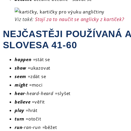
Viz také:
Stojí za to naučit se anglicky z kartiček?
NEJČASTĚJI POUŽÍVANÁ 
SLOVESA 41-60
happen
=
stát se
show
=
ukazovat
seem
=
zdát se
might
=
moci
hear
-heard-heard
=slyšet
believe
=
věřit
play
=
hrát
turn
=
otočit
run
-ran-run =
běžet