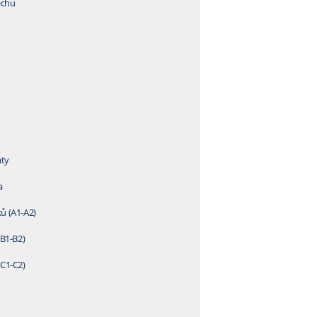
echu
áty
a
ů (A1-A2)
(B1-B2)
(C1-C2)