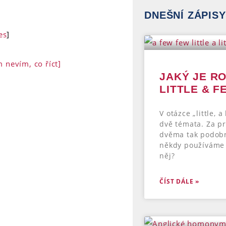
DNEŠNÍ ZÁPISY
es
]
 nevím, co říct]
JAKÝ JE RO
LITTLE & F
V otázce „little, a
dvě témata. Za pr
dvěma tak podobn
někdy používáme 
něj?
ČÍST DÁLE »