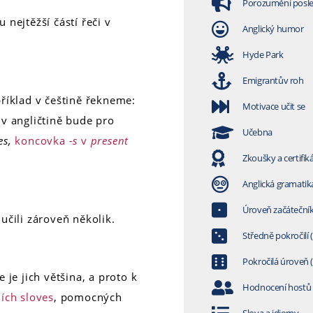
Porozumění posl
ou nejtěžší částí řeči v
Anglický humor
Hyde Park
Emigrantův roh
říklad v češtině řekneme:
Motivace učit se
e v angličtině bude pro
Učebna
es,
koncovka
-s
v
present
Zkoušky a certifik
Anglická gramatik
Úroveň začátečník
 učili zároveň několik.
Středně pokročilí 
Pokročilá úroveň 
e je jich většina, a proto k
Hodnocení hostů
ích sloves
, pomocných