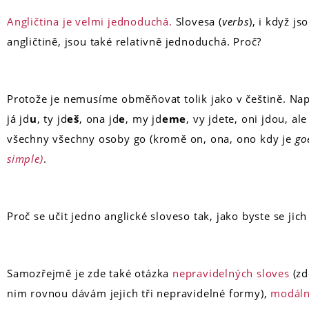
Angličtina je velmi jednoduchá.
Slovesa (
verbs
), i když js
angličtině, jsou také relativně jednoduchá. Proč?
Protože je nemusíme obměňovat tolik jako v češtině. Nap
já jd
u
, ty jd
eš
, ona jd
e
, my jd
eme
, vy jdete, oni jdou, al
všechny všechny osoby go (kromě on, ona, ono kdy je
go
simple)
.
Proč se učit jedno anglické sloveso tak, jako byste se jich
Samozřejmě je zde také otázka
nepravidelných sloves
(zd
nim rovnou dávám jejich tři nepravidelné formy),
modáln