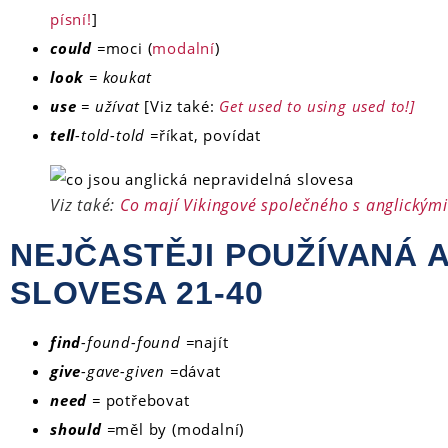
písní!
]
could
=
moci (
modalní
)
look
= koukat
use
= užívat
[Viz také:
Get used to using used to!]
tell
-told-told =
říkat, povídat
Viz také:
Co mají Vikingové společného s anglickými
NEJČASTĚJI POUŽÍVANÁ 
SLOVESA 21-40
find
-found-found =
najít
give
-gave-given =
dávat
need
=
potřebovat
should
=
měl by (modalní)