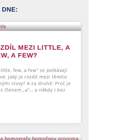
 DNE:
ZDÍL MEZI LITTLE, A
EW, A FEW?
 little, few, a few“ se potkávají
vé: Jaký je rozdíl mezi těmito
ými slovy? A za druhé: Proč je
s členem „a“… a někdy i bez