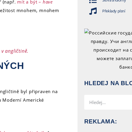
Slova a idiomy
“ (např.
mít a být –
have
záležitost mnohem, mnohem
Překlady písní
v angličtině.
ANÝCH
HLEDEJ NA BL
ngličtině byl připraven na
su Moderní Americké
REKLAMA: