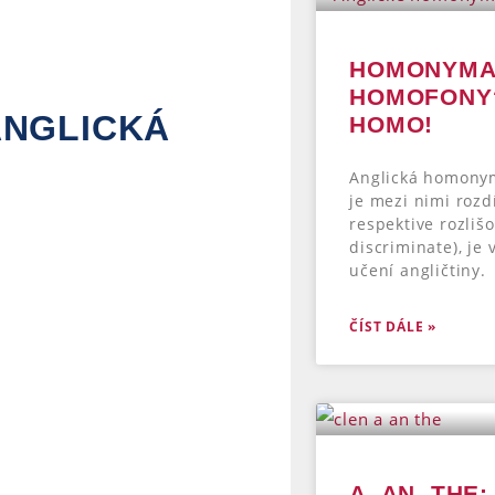
HOMONYMA
HOMOFONY?
ANGLICKÁ
HOMO!
Anglická homonym
je mezi nimi rozd
respektive rozliš
discriminate), je
učení angličtiny.
ČÍST DÁLE »
A, AN, THE