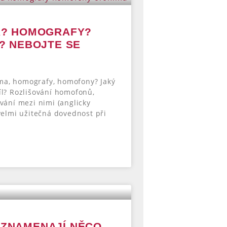
? HOMOGRAFY?
 NEBOJTE SE
a, homografy, homofony? Jaký
íl? Rozlišování homofonů,
ování mezi nimi (anglicky
 velmi užitečná dovednost při
: ZNAMENAJÍ NĚCO