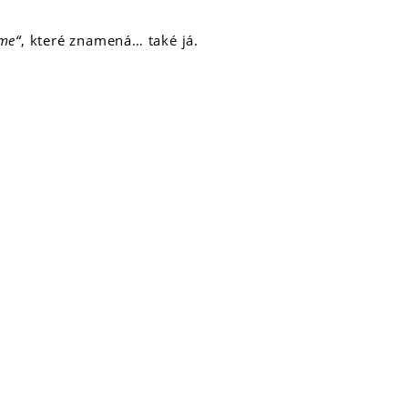
me“
, které znamená… také já.