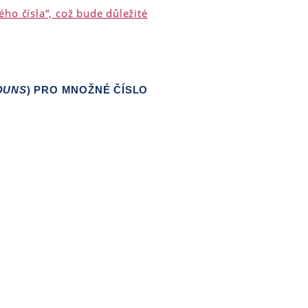
ého čísla“, což bude důležité
OUNS
) PRO MNOŽNÉ ČÍSLO