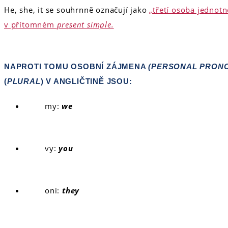
He, she, it se souhrnně označují jako
„třetí osoba jednotn
v přítomném
present simple.
NAPROTI TOMU OSOBNÍ ZÁJMENA
(PERSONAL PRON
(
PLURAL
) V ANGLIČTINĚ JSOU:
my:
we
vy:
you
oni:
they