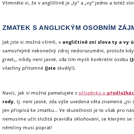
Všimněte si, že v angličtině je „ty“ a „vy“ jedno a totéž slo
ZMATEK S ANGLICKÝM OSOBNÍM ZÁ
Jak jste si možná všimli, v
angličtině zní slova ty a vy 
samozřejmě nekonečný zdroj nedorozumění, protože kd
great
„, nikdy není jasné, zda tím myslí konkrétní osobu
(J
všechny přítomné
(Jste
skvělý!).
Navíc, jak si možná pamatujete z
příspěvku o
předložká
rody
, tj. není jasné, zda výše uvedená věta znamená „jsi 
jen přispívá ke zmatku… Ve skutečnosti je to však pro ná
nemusíme učit složitá pravidla skloňování, se kterými se 
němčiny musí poprat!