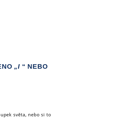
MENO
„I
“ NEBO
pupek světa, nebo si to