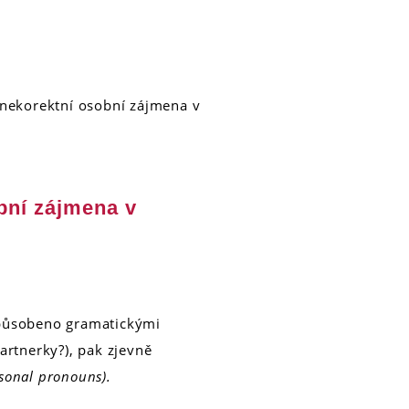
 nekorektní osobní zájmena v
bní zájmena v
působeno gramatickými
artnerky?), pak zjevně
sonal pronouns).