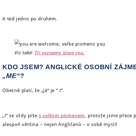
A teď jedno po druhém.
Viz také:
Tři významy slova you.
KDO JSEM? ANGLICKÉ OSOBNÍ ZÁJ
„ME“
?
Obecně platí, že „já“ je “
I“
.
„I
“ se vždy píše
s velkým písmenem
, protože jsme přece 
alespoň většina – nejen Angličanů – o sobě myslí!