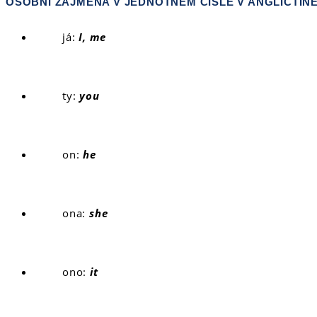
OSOBNÍ ZÁJMENA V JEDNOTNÉM ČÍSLE V ANGLIČTINĚ
já:
I, me
ty:
you
on:
he
ona:
she
ono:
it