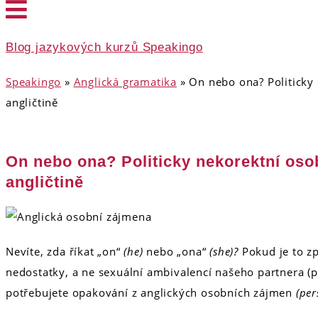
Blog jazykových kurzů Speakingo
Speakingo
»
Anglická gramatika
»
On nebo ona? Politicky
angličtině
On nebo ona? Politicky nekorektní oso
angličtině
Nevíte, zda říkat „on“
(he)
nebo „ona“
(she)?
Pokud je to z
nedostatky, a ne sexuální ambivalencí našeho partnera (p
potřebujete opakování z anglických osobních zájmen
(per