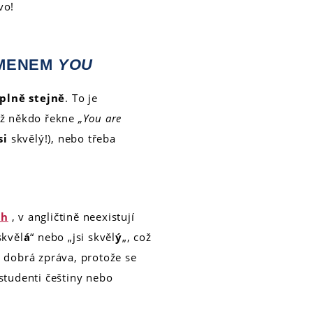
vo!
JMENEM
YOU
úplně stejně
. To je
yž někdo řekne
„You are
si
skvělý!), nebo třeba
ch
, v angličtině neexistují
skvěl
á
“ nebo „jsi skvěl
ý
„, což
s dobrá zpráva, protože se
studenti češtiny nebo