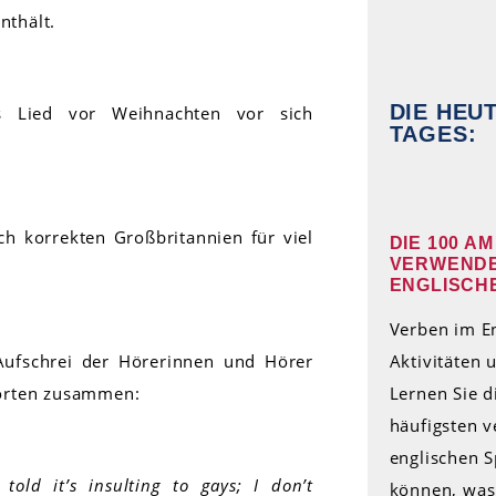
nthält.
DIE HEU
as Lied vor Weihnachten vor sich
TAGES:
sch korrekten Großbritannien für viel
DIE 100 A
VERWENDE
ENGLISCH
Verben im En
Aufschrei der Hörerinnen und Hörer
Aktivitäten
Worten zusammen:
Lernen Sie 
häufigsten 
englischen 
 told it’s insulting to gays; I don’t
können, was 