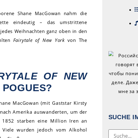
geborene Shane MacGowan nahm die
tte eindeutig – das umstrittene
g jedes Weihnachten ganz oben in den
hlten
Fairytale of New York
von The
IRYTALE OF NEW
E POGUES?
Shane MacGowan (mit Gaststar Kirsty
rt nach Amerika auswanderten, um der
SUCHE I
1852 starben eine Million Iren an
. Viele wurden jedoch vom Alkohol