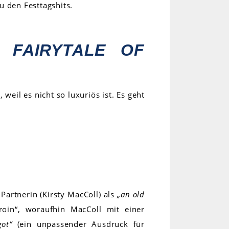
u den Festtagshits.
FAIRYTALE OF
 weil es nicht so luxuriös ist. Es geht
.
artnerin (Kirsty MacColl) als
„an old
oin“, woraufhin MacColl mit einer
got“
(ein unpassender Ausdruck für