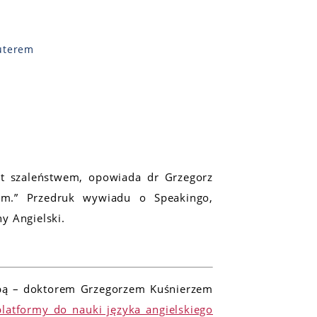
uterem
t szaleństwem, opowiada dr Grzegorz
com.” Przedruk wywiadu o Speakingo,
y Angielski.
bą – doktorem Grzegorzem Kuśnierzem
platformy do nauki języka angielskiego