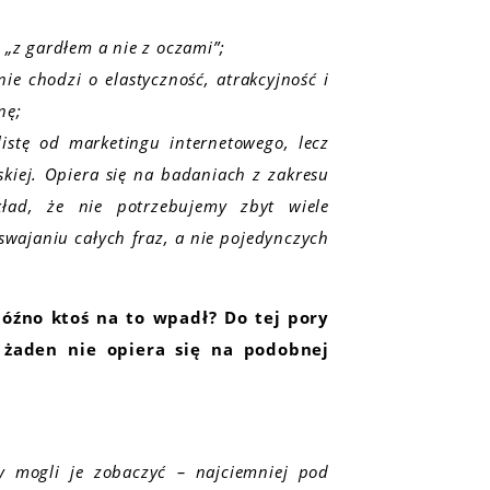
„z gardłem a nie z oczami”;
ie chodzi o elastyczność, atrakcyjność i
nę;
listę od marketingu internetowego, lecz
skiej. Opiera się na badaniach z zakresu
kład, że nie potrzebujemy zbyt wiele
swajaniu całych fraz, a nie pojedynczych
óźno ktoś na to wpadł? Do tej pory
 żaden nie opiera się na podobnej
y mogli je zobaczyć – najciemniej pod