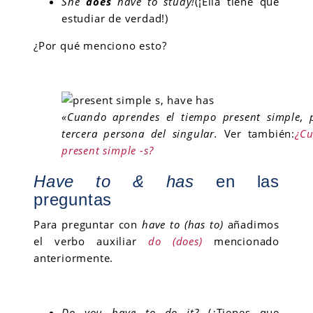
She
does
have to study!
(¡Ella tiene que
estudiar de verdad!)
¿Por qué menciono esto?
«Cuando aprendes el tiempo present simple, p
tercera persona del singular.
Ver también:
¿Cu
present simple -s?
Have to & has
en las
preguntas
Para preguntar con
have to (has to)
añadimos
el verbo auxiliar
do (does)
mencionado
anteriormente.
Do you have to do it?
(¿Tienes que