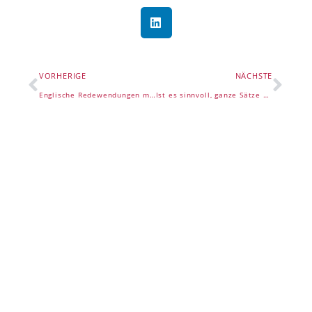
VORHERIGE
NÄCHSTE
Englische Redewendungen mit Hunden
Ist es sinnvoll, ganze Sätze auf Englisch zu lernen?