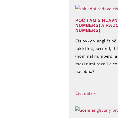
POČÍTÁM S HLAVN
NUMBERS) A ŘADO
NUMBERS)
Číslovky v angličtině
také first, second, t
(nominal numbers) a 
mezi nimi rozdíl a co
násobná?
Číst dále »