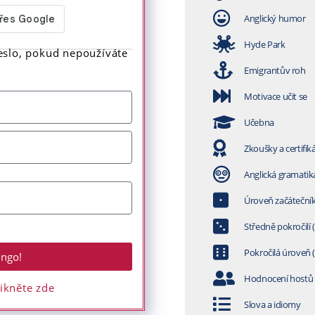
Anglický humor
Hyde Park
eslo, pokud nepoužíváte
Emigrantův roh
Motivace učit se
Učebna
Zkoušky a certifik
Anglická gramatik
Úroveň začátečník
Středně pokročilí 
Pokročilá úroveň 
ingo!
Hodnocení hostů
likněte zde
Slova a idiomy