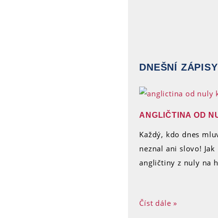
DNEŠNÍ ZÁPISY
ANGLIČTINA OD NU
Každý, kdo dnes mluv
neznal ani slovo! Ja
angličtiny z nuly na 
Číst dále »