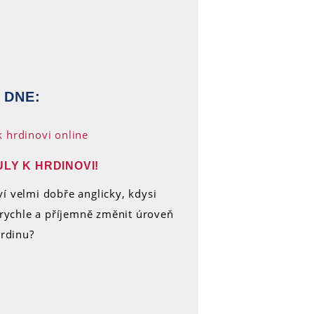
 DNE:
LY K HRDINOVI!
í velmi dobře anglicky, kdysi
k rychle a příjemně změnit úroveň
hrdinu?