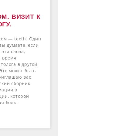
М. ВИЗИТ К
ГУ.
ком — teeth. Один
 вы думаете, если
 эти слова,
о время
толога в другой
 Это может быть
риглашаю вас
ткий сборник
мации в
ции, которой
ая боль.