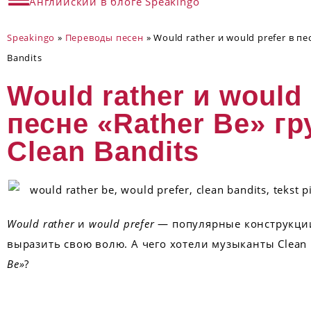
Английский в блоге Speakingo
Speakingo
»
Переводы песен
»
Would rather и would prefer в пе
Bandits
Would rather и would 
песне «Rather Be» г
Clean Bandits
Would rather
и
would prefer
— популярные конструкци
выразить свою волю. А чего хотели музыканты Clean 
Be»
?