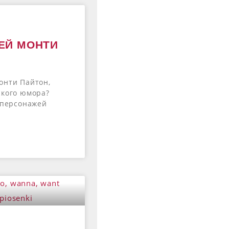
ЕЙ МОНТИ
онти Пайтон,
ского юмора?
з персонажей