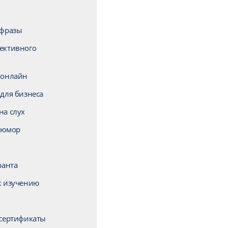
 фразы
ективного
 онлайн
для бизнеса
на слух
 юмор
ранта
к изучению
 сертификаты