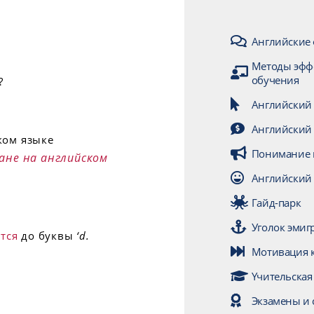
Английские
Методы эфф
обучения
?
Английский
Английский 
Понимание 
оране на английском
Английский
Гайд-парк
Уголок эмиг
ется
до буквы
‘d.
Мотивация 
Yчительская
Экзамены и