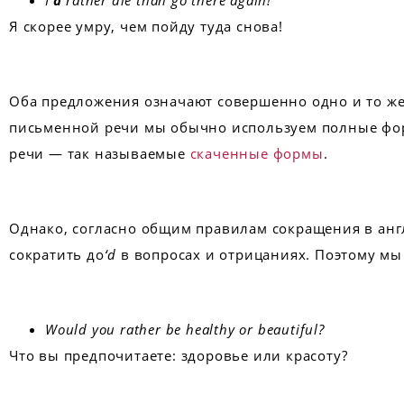
I
‘d
rather die than go there again!
Я скорее умру, чем пойду туда снова!
Оба предложения означают совершенно одно и то же
письменной речи мы обычно используем полные фор
речи — так называемые
скаченные формы
.
Однако, согласно общим правилам сокращения в анг
сократить до
‘d
в вопросах и отрицаниях. Поэтому мы
Would you rather be healthy or beautiful?
Что вы предпочитаете: здоровье или красоту?