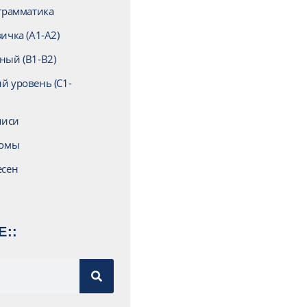
грамматика
ичка (A1-A2)
ный (B1-B2)
 уровень (C1-
писи
иомы
есен
Е::