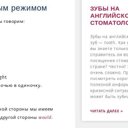
ым режимом
ЗУБЫ НА
АНГЛИЙСКО
мы говорим:
СТОМАТОЛО
Зубы на английс
зуб — tooth. Как
вы знаете только
справитесь ли в
посещения стома
стране? Честно?
очень сложно. П
ght.
посмотреть коро
полезной инфор
ночью в одиночку.
кризисной ситуа
может быть зубн
дной стороны мы имеем
ЧИТАТЬ ДАЛЕЕ »
с другой стороны
would
.