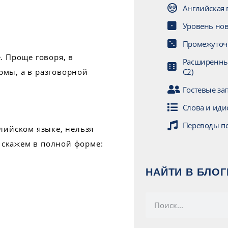
Английская 
Уровень нов
Промежуточ
. Проще говоря, в
Расширенный
C2)
мы, а в разговорной
Гостевые за
Слова и ид
Переводы п
лийском языке, нельзя
 скажем в полной форме:
НАЙТИ В БЛОГ