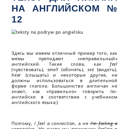
НА АНГЛИЙСКОМ №
12
Здесь мы имеем отличный пример того, как
мемы преподают «неправильный»
английский. Такие слова, как
feel
(чувствовать),
smell
(обонять),
see
(видеть),
hear
(слышать) и некоторые другие, не
должны использоваться в длительной
форме глагола. Большинство англичан не
знают, как «правильно» говорить по-
английски в соответствии с учебником
английского языка;)
Поэтому,
I feel a connection
, а не
I’m feeling a
connection
. Но разве мы применим
feeling
в