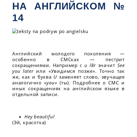
НА АНГЛИЙСКОМ №
14
Английский молодого поколения —
особенно в СМСках — пестрит
сокращениями. Например
c u l8r
значит
See
you later
или «Увидимся позже». Точно так
же, как и буква
U
заменяет слово, звучащее
аналогично «
you
» (ты). Подробнее о СМС и
иных сокращениях на английском языке в
отдельной записи.
Hey beautiful
(Эй, красотка)