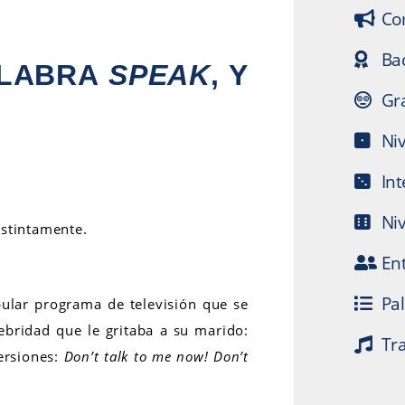
Co
Bac
ALABRA
SPEAK
, Y
Gr
Niv
In
Ni
istintamente.
En
Pa
ular programa de televisión que se
ebridad que le gritaba a su marido:
Tr
versiones:
Don’t talk to me now! Don’t