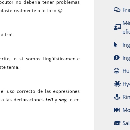
locutor no debería tener problemas
Fra
laste realmente a lo loco 😉
Mé
efi
ática!
Ing
Ing
ito, o si somos lingüísticamente
ste tema.
Hu
Hy
el uso correcto de las expresiones
Ri
 a las declaraciones
tell
y
say,
o en
Mo
Sal