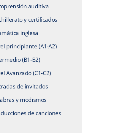
mprensión auditiva
hillerato y certificados
amática inglesa
el principiante (A1-A2)
termedio (B1-B2)
vel Avanzado (C1-C2)
tradas de invitados
labras y modismos
aducciones de canciones