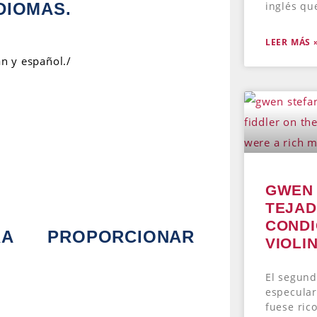
inglés qu
DIOMAS.
LEER MÁS 
án y español./
GWEN 
TEJAD
CONDI
RA PROPORCIONAR
VIOLI
El segund
especular
fuese ric