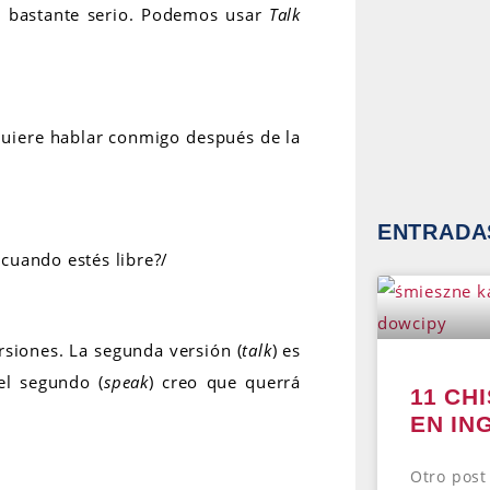
s bastante serio. Podemos usar
Talk
uiere hablar conmigo después de la
ENTRADAS
cuando estés libre?/
siones. La segunda versión (
talk
) es
el segundo (
speak
) creo que querrá
11 CH
EN IN
Otro post