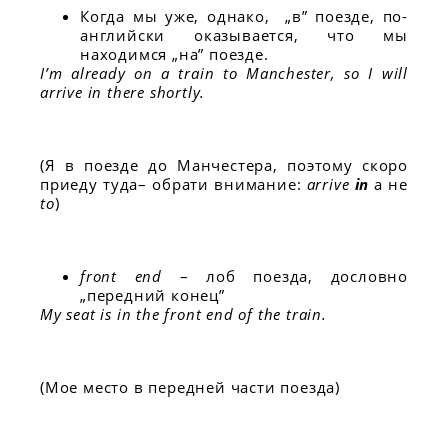
Когда мы уже, однако, „в” поезде, по-
английски оказывается, что мы
находимся „на” поезде.
I’m already on a train to Manchester, so I will
arrive in there shortly.
(Я в поезде до Манчестера, поэтому скоро
приеду туда– обрати внимание:
arrive
in
а не
to
)
front end
– лоб поезда, дословно
„передний конец”
My seat is in the front end of the train.
(Мое место в передней части поезда)