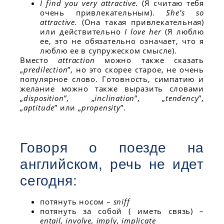
I find you very attractive.
(Я считаю тебя
очень привлекательным).
She’s so
attractive.
(Она такая привлекательная)
или действительно
I love her
(Я люблю
ее, это не обязательно означает, что я
люблю ее в супружеском смысле).
Вместо
attraction
можно также сказать
„
predilection
”, но это скорее старое, не очень
популярное слово. Готовность, симпатию и
желание можно также выразить словами
„
disposition
”, „
inclination
”, „
tendency
”,
„
aptitude
” или „
propensity
”.
Говоря о поезде на
английском, речь не идет
сегодня:
потянуть носом –
sniff
потянуть за собой ( иметь связь) –
entail, involve, imply, implicate