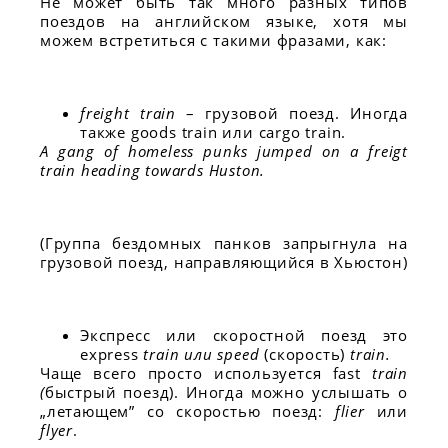
Не может быть так много разных типов
поездов на английском языке, хотя мы
можем встретиться с такими фразами, как:
freight train
– грузовой поезд. Иногда
также goods train или cargo train.
A gang of homeless punks jumped on a freigt
train heading towards Huston.
(Группа бездомных панков запрыгнула на
грузовой поезд, направляющийся в Хьюстон)
Экспресс или скоростной поезд это
express
train или
speed
(скорость)
train.
Чаще всего просто используется fast
train
(
быстрый поезд). Иногда можно услышать о
„летающем” со скоростью поезд:
flier
или
flyer
.