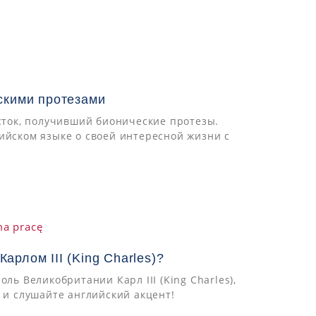
ескими протезами
осток, получивший бионические протезы.
ийском языке о своей интересной жизни с
рлом III (King Charles)?
ль Великобритании Карл III (King Charles),
е и слушайте английский акцент!