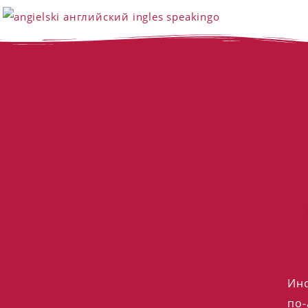
Ино
по-