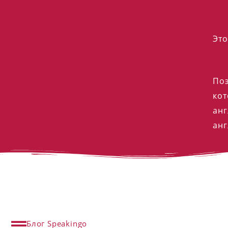
Это
Поэ
кот
анг
анг
Блог Speakingo