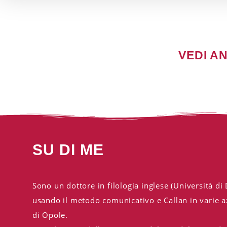
VEDI A
SU DI ME
Sono un dottore in filologia inglese (Università di
usando il metodo comunicativo e Callan in varie az
di Opole.