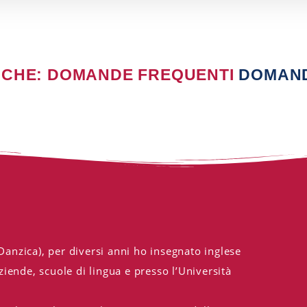
NCHE: DOMANDE FREQUENTI
DOMAN
 Danzica), per diversi anni ho insegnato inglese
iende, scuole di lingua e presso l’Università